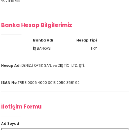
2921138733
Banka Hesap Bilgilerimiz
Banka Adı
Hesap Tipi
İŞ BANKASI
TRY
Hesap Adı
:
DENİZLİ OPTİK SAN. ve DIŞ TİC. LTD. ŞTİ.
IBAN No
:
TR58 0006 4000 0013 2050 3581 92
İletişim Formu
Ad Soyad