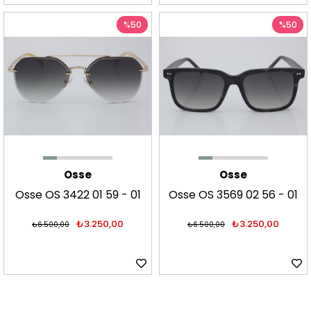
%50
%50
Osse
Osse
Osse OS 3422 01 59 - 01
Osse OS 3569 02 56 - 01
Güneş Gözlüğü
Güneş Gözlüğü
₺3.250,00
₺3.250,00
₺6.500,00
₺6.500,00