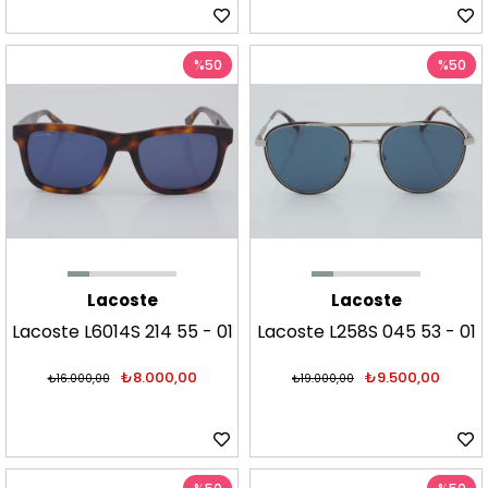
%50
%50
Lacoste
Lacoste
Lacoste L6014S 214 55 - 01
Lacoste L258S 045 53 - 01
Güneş Gözlüğü
Güneş Gözlüğü
₺8.000,00
₺9.500,00
₺16.000,00
₺19.000,00