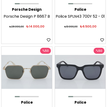
Porsche Design
Police
Porsche Design P 8667 B
Police SPLN43 700Y 52 - 01
64 - 01 Güneş Gözlüğü
Güneş Gözlüğü
₺14.000,00
₺6.500,00
₺28.000,00
₺13.000,00
%50
%50
Police
Police