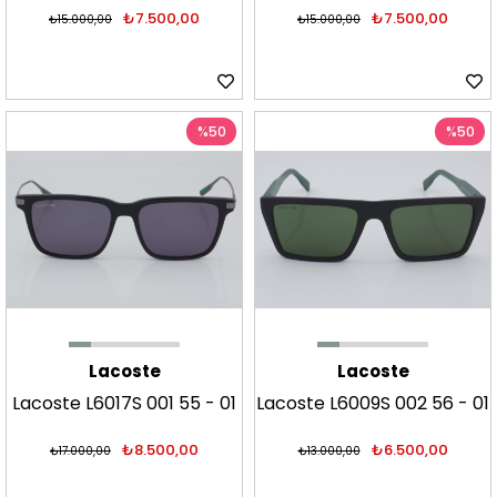
Güneş Gözlüğü
Güneş Gözlüğü
₺7.500,00
₺7.500,00
₺15.000,00
₺15.000,00
%50
%50
Lacoste
Lacoste
Lacoste L6017S 001 55 - 01
Lacoste L6009S 002 56 - 01
Güneş Gözlüğü
Güneş Gözlüğü
₺8.500,00
₺6.500,00
₺17.000,00
₺13.000,00