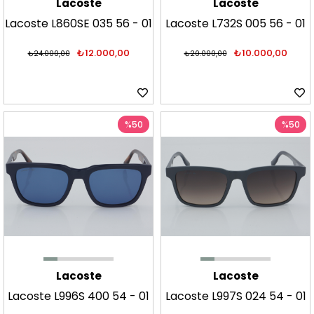
Lacoste
Lacoste
Lacoste L860SE 035 56 - 01
Lacoste L732S 005 56 - 01
Güneş Gözlüğü
Güneş Gözlüğü
₺12.000,00
₺10.000,00
₺24.000,00
₺20.000,00
%50
%50
Lacoste
Lacoste
Lacoste L996S 400 54 - 01
Lacoste L997S 024 54 - 01