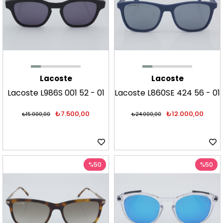
Lacoste
Lacoste
Lacoste L986S 001 52 - 01
Lacoste L860SE 424 56 - 01
Güneş Gözlüğü
Güneş Gözlüğü
₺7.500,00
₺12.000,00
₺15.000,00
₺24.000,00
%50
%50