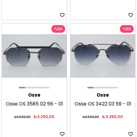
%50
%50
Osse
Osse
Osse OS 3585 02 56 - 01
Osse OS 3422 03 59 - 01
Güneş Gözlüğü
Güneş Gözlüğü
₺3.250,00
₺3.250,00
₺6.500,00
₺6.500,00