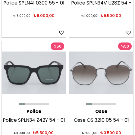
Police SPLN41 0300 55 - 01
Police SPLN34V U28Z 54 -
Güneş Gözlüğü
01 Güneş Gözlüğü
₺8.000,00
₺5.500,00
₺16.000,00
₺11.000,00
%50
%50
Police
Osse
Police SPLN34 Z42Y 54 - 01
Osse OS 3210 05 54 - 01
Güneş Gözlüğü
Güneş Gözlüğü
₺5.500,00
₺3.500,00
₺11.000,00
₺7.000,00