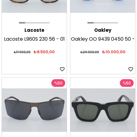
Lacoste
Oakley
Lacoste L960S 230 56 - 01
Oakley OO 9439 0450 50 -
Güneş Gözlüğü
01 Güneş Gözlüğü
₺8.500,00
₺10.000,00
₺17.000,00
₺20.000,00
%50
%50