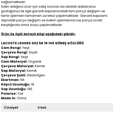
sağlamaktadır:
Satın aldığınız ürün için satış sonrası da destek alabilirsiniz;
gözlüğünüz ile ilgili garanti kapsamındaki tüm parça değişim ve
tamir işlemleri tamamen ücretsiz yapılmaktadır. Garanti kapsamı
dışındaki parça değişim ve bakım işlemleriniz ise parça ücreti
karşılığında ömür boyu yapılmaktadır.
Ürün ile ilgili detaylı bilgi aşağıdaki gibidir;
LACOSTE L6009S 002 56 19 145 GÜNEŞ GÖZLÜĞÜ
Cam Rengi:
Yeşil
Çerçeve Rengi:
Siyah
Sap Rengi:
Yeşil
Cam Materyal:
Organik
Çerçeve Materyal:
Kemik
Sap Materyal:
Kemik
Çerçeve Şekli:
Dikdörtgen
Ekartman:
56
Köprü Uzunluğu:
19
Sap Uzunluğu:
145
Polarize:
Yok
Made In:
China
Cinsiyet
Erkek