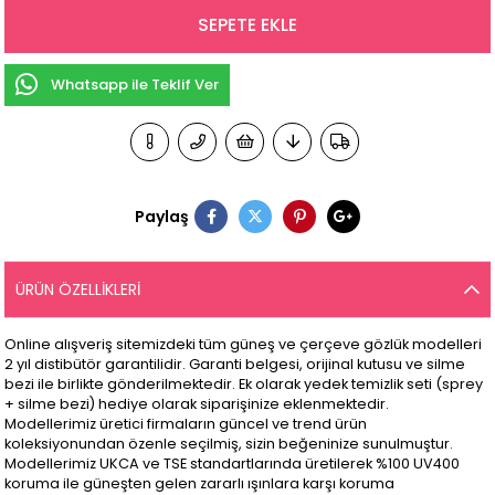
Whatsapp ile Teklif Ver
Paylaş
ÜRÜN ÖZELLIKLERI
Online alışveriş sitemizdeki tüm güneş ve çerçeve gözlük modelleri
2 yıl distibütör garantilidir. Garanti belgesi, orijinal kutusu ve silme
bezi ile birlikte gönderilmektedir. Ek olarak yedek temizlik seti (sprey
+ silme bezi) hediye olarak siparişinize eklenmektedir.
Modellerimiz üretici firmaların güncel ve trend ürün
koleksiyonundan özenle seçilmiş, sizin beğeninize sunulmuştur.
Modellerimiz UKCA ve TSE standartlarında üretilerek %100 UV400
koruma ile güneşten gelen zararlı ışınlara karşı koruma