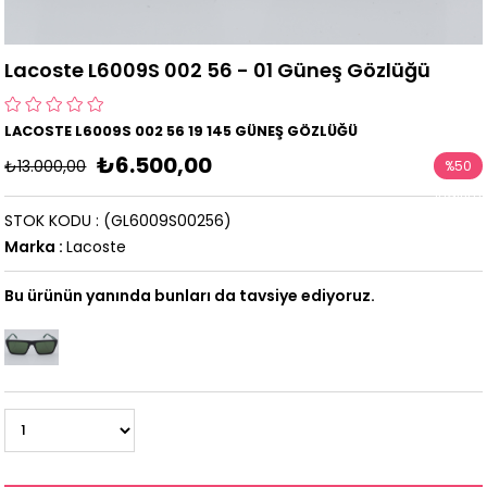
Lacoste L6009S 002 56 - 01 Güneş Gözlüğü
LACOSTE L6009S 002 56 19 145 GÜNEŞ GÖZLÜĞÜ
₺6.500,00
₺13.000,00
%
50
İndirim
STOK KODU
(GL6009S00256)
Marka
:
Lacoste
Bu ürünün yanında bunları da tavsiye ediyoruz.