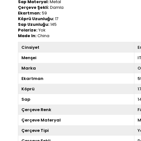
Sap Materyal:
Metal
Çerçeve Şekli:
Damla
Ekartman:
59
Köprü Uzunluğu:
17
Sap Uzunluğu:
145
Polarize:
Yok
Made In:
China
Cinsiyet
E
Menşei
I
Marka
O
Ekartman
5
Köprü
1
Sap
1
Çerçeve Renk
F
Çerçeve Materyal
M
Çerçeve Tipi
Y
Çerçeve Şekli
D