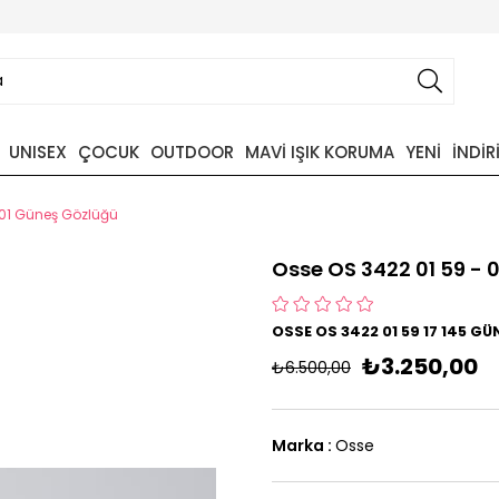
UNISEX
ÇOCUK
OUTDOOR
MAVİ IŞIK KORUMA
YENİ
İNDİR
 01 Güneş Gözlüğü
Osse OS 3422 01 59 - 
OSSE OS 3422 01 59 17 145 G
₺3.250,00
₺6.500,00
Marka
:
Osse