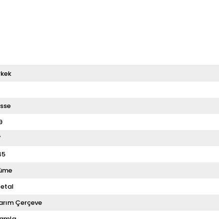
rkek
T
sse
9
7
45
üme
etal
arım Çerçeve
amla