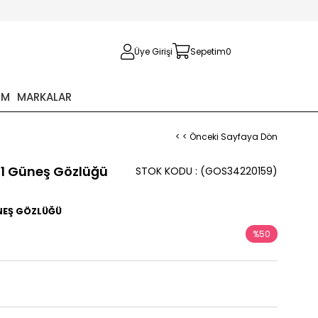
Üye Girişi
Sepetim
0
İM
MARKALAR
< < Önceki Sayfaya Dön
01 Güneş Gözlüğü
STOK KODU
(GOS34220159)
ÜNEŞ GÖZLÜĞÜ
%
50
İndirim