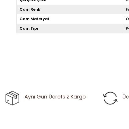
Cam Renk
F
Cam Materyal
O
Cam Tipi
P
Aynı Gün Ücretsiz Kargo
Üc