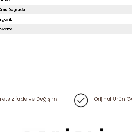
üme Degrade
rganik
olarize
retsiz İade ve Değişim
Orijinal Ürün G