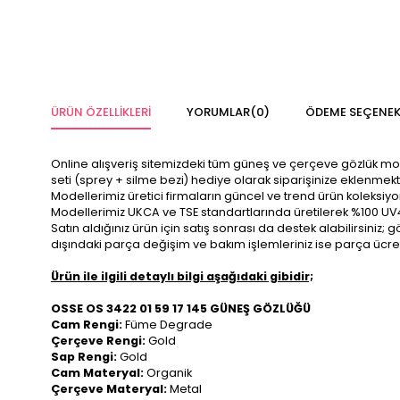
ÜRÜN ÖZELLIKLERI
YORUMLAR
(0)
ÖDEME SEÇENEK
Online alışveriş sitemizdeki tüm güneş ve çerçeve gözlük modelle
seti (sprey + silme bezi) hediye olarak siparişinize eklenmekt
Modellerimiz üretici firmaların güncel ve trend ürün koleksiy
Modellerimiz UKCA ve TSE standartlarında üretilerek %100 UV
Satın aldığınız ürün için satış sonrası da destek alabilirsini
dışındaki parça değişim ve bakım işlemleriniz ise parça ücre
Ürün ile ilgili detaylı bilgi aşağıdaki gibidir;
OSSE OS 3422 01 59 17 145 GÜNEŞ GÖZLÜĞÜ
Cam Rengi:
Füme Degrade
Çerçeve Rengi:
Gold
Sap Rengi:
Gold
Cam Materyal:
Organik
Çerçeve Materyal:
Metal