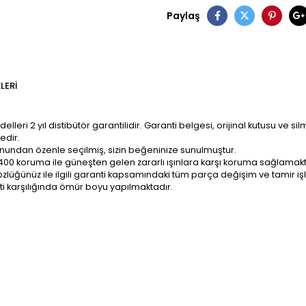
Paylaş
LERI
ri 2 yıl distibütör garantilidir. Garanti belgesi, orijinal kutusu ve sil
edir.
onundan özenle seçilmiş, sizin beğeninize sunulmuştur.
400 koruma ile güneşten gelen zararlı ışınlara karşı koruma sağlamakt
z; gözlüğünüz ile ilgili garanti kapsamındaki tüm parça değişim ve tami
ti karşılığında ömür boyu yapılmaktadır.