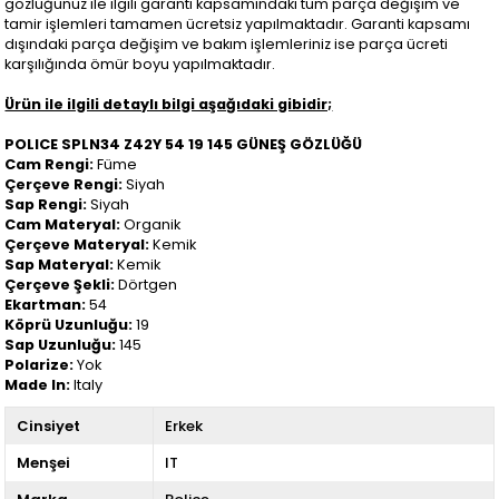
gözlüğünüz ile ilgili garanti kapsamındaki tüm parça değişim ve
tamir işlemleri tamamen ücretsiz yapılmaktadır. Garanti kapsamı
dışındaki parça değişim ve bakım işlemleriniz ise parça ücreti
karşılığında ömür boyu yapılmaktadır.
Ürün ile ilgili detaylı bilgi aşağıdaki gibidir;
POLICE SPLN34 Z42Y 54 19 145 GÜNEŞ GÖZLÜĞÜ
Cam Rengi:
Füme
Çerçeve Rengi:
Siyah
Sap Rengi:
Siyah
Cam Materyal:
Organik
Çerçeve Materyal:
Kemik
Sap Materyal:
Kemik
Çerçeve Şekli:
Dörtgen
Ekartman:
54
Köprü Uzunluğu:
19
Sap Uzunluğu:
145
Polarize:
Yok
Made In:
Italy
Cinsiyet
Erkek
Menşei
IT