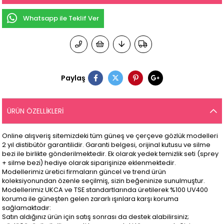
Whatsapp ile Teklif Ver
Paylaş
ÜRÜN ÖZELLIKLERI
Online alışveriş sitemizdeki tüm güneş ve çerçeve gözlük modelleri
2 yıl distibütör garantilidir. Garanti belgesi, orijinal kutusu ve silme
bezi ile birlikte gönderilmektedir. Ek olarak yedek temizlik seti (sprey
+ silme bezi) hediye olarak siparişinize eklenmektedir.
Modellerimiz üretici firmaların güncel ve trend ürün
koleksiyonundan özenle seçilmiş, sizin beğeninize sunulmuştur.
Modellerimiz UKCA ve TSE standartlarında üretilerek %100 UV400
koruma ile güneşten gelen zararlı ışınlara karşı koruma
sağlamaktadır:
Satın aldığınız ürün için satış sonrası da destek alabilirsiniz;