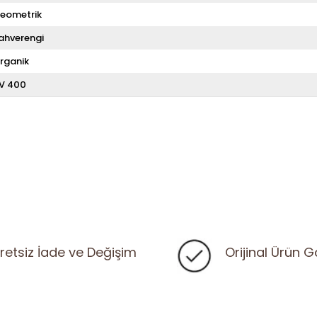
eometrik
ahverengi
rganik
V 400
retsiz İade ve Değişim
Orijinal Ürün G