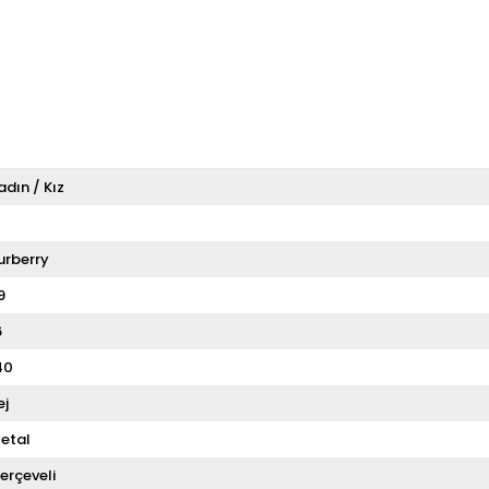
adın / Kız
T
urberry
9
6
40
ej
etal
erçeveli