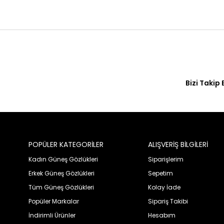
Bizi Takip 
POPÜLER KATEGORİLER
ALIŞVERİŞ BİLGİLERİ
Kadın Güneş Gözlükleri
Siparişlerim
Erkek Güneş Gözlükleri
Sepetim
Tüm Güneş Gözlükleri
Kolay İade
Popüler Markalar
Sipariş Takibi
İndirimli Ürünler
Hesabım