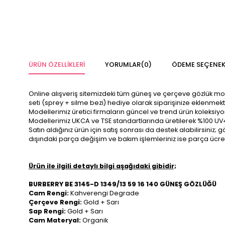
ÜRÜN ÖZELLIKLERI
YORUMLAR
(0)
ÖDEME SEÇENEK
Online alışveriş sitemizdeki tüm güneş ve çerçeve gözlük modelle
seti (sprey + silme bezi) hediye olarak siparişinize eklenmekt
Modellerimiz üretici firmaların güncel ve trend ürün koleksiy
Modellerimiz UKCA ve TSE standartlarında üretilerek %100 UV
Satın aldığınız ürün için satış sonrası da destek alabilirsini
dışındaki parça değişim ve bakım işlemleriniz ise parça ücre
Ürün ile ilgili detaylı bilgi aşağıdaki gibidir;
BURBERRY BE 3145-D 1349/13 59 16 140 GÜNEŞ GÖZLÜĞÜ
Cam Rengi:
Kahverengi Degrade
Çerçeve Rengi:
Gold + Sarı
Sap Rengi:
Gold + Sarı
Cam Materyal:
Organik