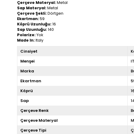
Çerçeve Materyal:
Metal
Sap Materyal:
Metal
Çerçeve Şekli:
Dörtgen
Ekartman:
59
Köprü Uzunluğu:
16
Sap Uzunluğu:
140
Polarize:
Yok
Made In:
Italy
Cinsiyet
K
Menşei
I
Marka
B
Ekartman
5
Köprü
1
Sap
1
Çerçeve Renk
B
Çerçeve Materyal
M
Çerçeve Tipi
Ç