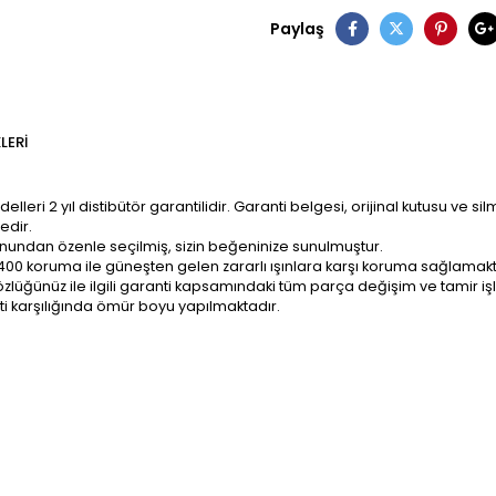
Paylaş
LERI
ri 2 yıl distibütör garantilidir. Garanti belgesi, orijinal kutusu ve sil
edir.
onundan özenle seçilmiş, sizin beğeninize sunulmuştur.
400 koruma ile güneşten gelen zararlı ışınlara karşı koruma sağlamakt
z; gözlüğünüz ile ilgili garanti kapsamındaki tüm parça değişim ve tami
ti karşılığında ömür boyu yapılmaktadır.