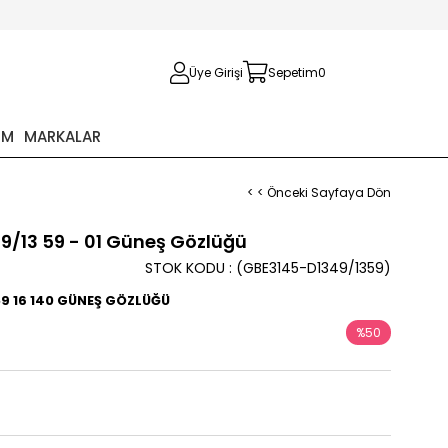
Üye Girişi
Sepetim
0
İM
MARKALAR
< < Önceki Sayfaya Dön
49/13 59 - 01 Güneş Gözlüğü
STOK KODU
(GBE3145-D1349/1359)
59 16 140 GÜNEŞ GÖZLÜĞÜ
%
50
İndirim