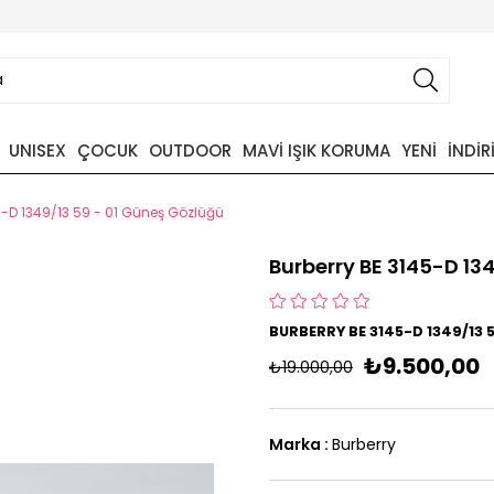
UNISEX
ÇOCUK
OUTDOOR
MAVİ IŞIK KORUMA
YENİ
İNDİR
5-D 1349/13 59 - 01 Güneş Gözlüğü
Burberry BE 3145-D 13
BURBERRY BE 3145-D 1349/13 
₺9.500,00
₺19.000,00
Marka
:
Burberry