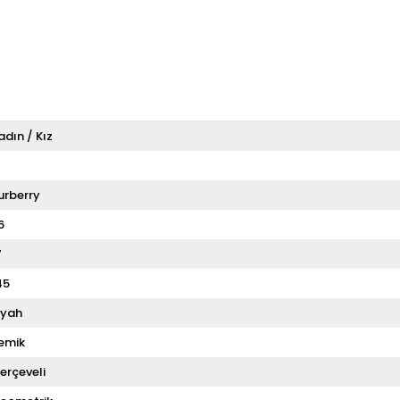
adın / Kız
T
urberry
6
7
45
iyah
emik
erçeveli