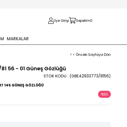
Üye Girişi
Sepetim
0
İM
MARKALAR
< < Önceki Sayfaya Dön
/81 56 - 01 Güneş Gözlüğü
STOK KODU
(GBE42933773/8156)
 17 145 GÜNEŞ GÖZLÜĞÜ
%
50
İndirim