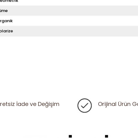
eometrik
üme
rganik
olarize
retsiz İade ve Değişim
Orijinal Ürün G