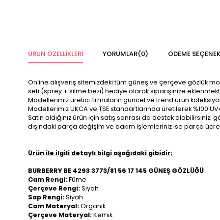
ÜRÜN ÖZELLIKLERI
YORUMLAR
(0)
ÖDEME SEÇENEK
Online alışveriş sitemizdeki tüm güneş ve çerçeve gözlük modelle
seti (sprey + silme bezi) hediye olarak siparişinize eklenmekt
Modellerimiz üretici firmaların güncel ve trend ürün koleksiy
Modellerimiz UKCA ve TSE standartlarında üretilerek %100 UV
Satın aldığınız ürün için satış sonrası da destek alabilirsini
dışındaki parça değişim ve bakım işlemleriniz ise parça ücre
Ürün ile ilgili detaylı bilgi aşağıdaki gibidir;
BURBERRY BE 4293 3773/81 56 17 145 GÜNEŞ GÖZLÜĞÜ
Cam Rengi:
Füme
Çerçeve Rengi:
Siyah
Sap Rengi:
Siyah
Cam Materyal:
Organik
Çerçeve Materyal:
Kemik