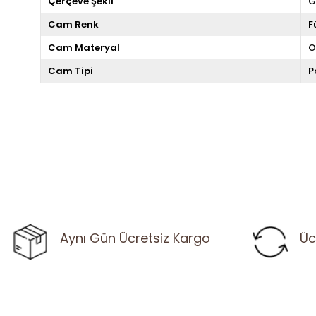
Çerçeve Şekli
G
Cam Renk
F
Cam Materyal
O
Cam Tipi
P
Aynı Gün Ücretsiz Kargo
Üc