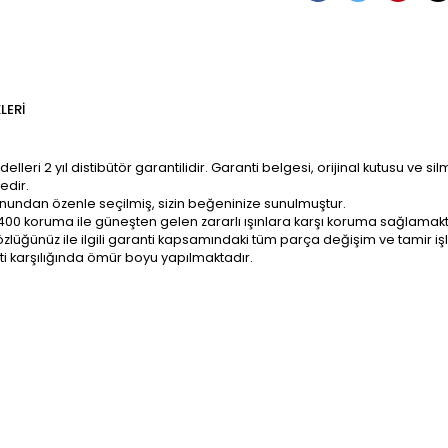
LERI
ri 2 yıl distibütör garantilidir. Garanti belgesi, orijinal kutusu ve sil
edir.
onundan özenle seçilmiş, sizin beğeninize sunulmuştur.
400 koruma ile güneşten gelen zararlı ışınlara karşı koruma sağlamakt
z; gözlüğünüz ile ilgili garanti kapsamındaki tüm parça değişim ve tami
ti karşılığında ömür boyu yapılmaktadır.