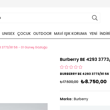
UNISEX
ÇOCUK
OUTDOOR
MAVİ IŞIK KORUMA
YENİ
İNDİR
3 3773/81 56 - 01 Güneş Gözlüğü
Burberry BE 4293 3773
BURBERRY BE 4293 3773/81 56
₺8.750,00
₺17.500,00
Marka
:
Burberry