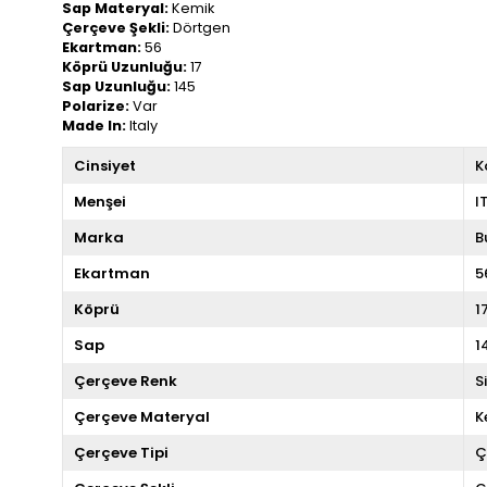
Sap Materyal:
Kemik
Çerçeve Şekli:
Dörtgen
Ekartman:
56
Köprü Uzunluğu:
17
Sap Uzunluğu:
145
Polarize:
Var
Made In:
Italy
Cinsiyet
K
Menşei
I
Marka
B
Ekartman
5
Köprü
1
Sap
1
Çerçeve Renk
S
Çerçeve Materyal
K
Çerçeve Tipi
Ç