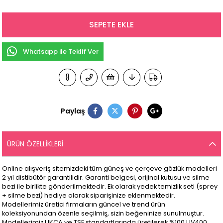
Whatsapp ile Teklif Ver
Paylaş
ÜRÜN ÖZELLIKLERI
Online alışveriş sitemizdeki tüm güneş ve çerçeve gözlük modelleri
2 yıl distibütör garantilidir. Garanti belgesi, orijinal kutusu ve silme
bezi ile birlikte gönderilmektedir. Ek olarak yedek temizlik seti (sprey
+ silme bezi) hediye olarak siparişinize eklenmektedir.
Modellerimiz üretici firmaların güncel ve trend ürün
koleksiyonundan özenle seçilmiş, sizin beğeninize sunulmuştur.
Modellerimiz UKCA ve TSE standartlarında üretilerek %100 UV400