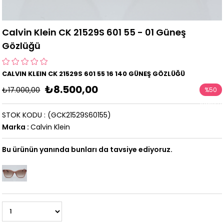
Calvin Klein CK 21529S 601 55 - 01 Güneş
Gözlüğü
CALVIN KLEIN CK 21529S 601 55 16 140 GÜNEŞ GÖZLÜĞÜ
₺8.500,00
₺17.000,00
%
50
İndirim
STOK KODU
(GCK21529S60155)
Marka
:
Calvin Klein
Bu ürünün yanında bunları da tavsiye ediyoruz.