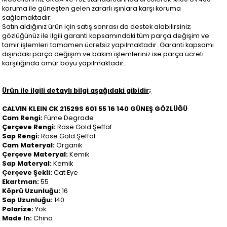
koruma ile güneşten gelen zararlı ışınlara karşı koruma
sağlamaktadır:
Satın aldığınız ürün için satış sonrası da destek alabilirsiniz;
gözlüğünüz ile ilgili garanti kapsamındaki tüm parça değişim ve
tamir işlemleri tamamen ücretsiz yapılmaktadır. Garanti kapsamı
dışındaki parça değişim ve bakım işlemleriniz ise parça ücreti
karşılığında ömür boyu yapılmaktadır.
Ürün ile ilgili detaylı bilgi aşağıdaki gibidir;
CALVIN KLEIN CK 21529S 601 55 16 140 GÜNEŞ GÖZLÜĞÜ
Cam Rengi:
Füme Degrade
Çerçeve Rengi:
Rose Gold Şeffaf
Sap Rengi:
Rose Gold Şeffaf
Cam Materyal:
Organik
Çerçeve Materyal:
Kemik
Sap Materyal:
Kemik
Çerçeve Şekli:
Cat Eye
Ekartman:
55
Köprü Uzunluğu:
16
Sap Uzunluğu:
140
Polarize:
Yok
Made In:
China