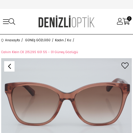
0
Anasayfa
GÜNEŞ GÖZLÜĞÜ
Kadın / Kız
Calvin Klein CK 21529S 601 55 - 01 Güneş Gözlüğü