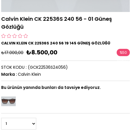
Calvin Klein CK 22536S 240 56 - 01 Güneş
Gözlüğü
CALVIN KLEIN CK 22536S 240 56 19 145 GÜNEŞ GÖZLÜĞÜ
₺8.500,00
₺17.000,00
%
50
İndirim
STOK KODU
(GCK22536S24056)
Marka
:
Calvin Klein
Bu ürünün yanında bunları da tavsiye ediyoruz.