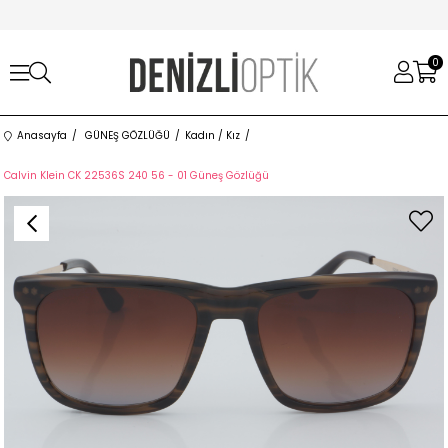
0
Anasayfa
GÜNEŞ GÖZLÜĞÜ
Kadın / Kız
Calvin Klein CK 22536S 240 56 - 01 Güneş Gözlüğü