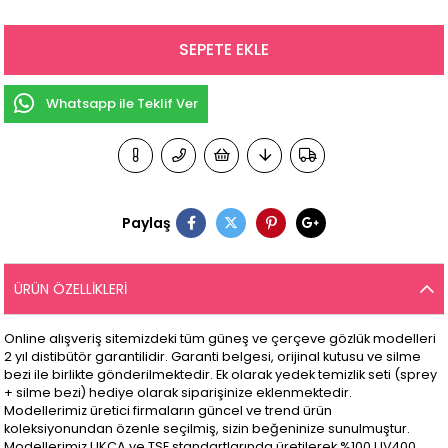
Whatsapp ile Teklif Ver
Paylaş
ÜRÜN ÖZELLIKLERI
Online alışveriş sitemizdeki tüm güneş ve çerçeve gözlük modelleri
2 yıl distibütör garantilidir. Garanti belgesi, orijinal kutusu ve silme
bezi ile birlikte gönderilmektedir. Ek olarak yedek temizlik seti (sprey
+ silme bezi) hediye olarak siparişinize eklenmektedir.
Modellerimiz üretici firmaların güncel ve trend ürün
koleksiyonundan özenle seçilmiş, sizin beğeninize sunulmuştur.
Modellerimiz UKCA ve TSE standartlarında üretilerek %100 UV400