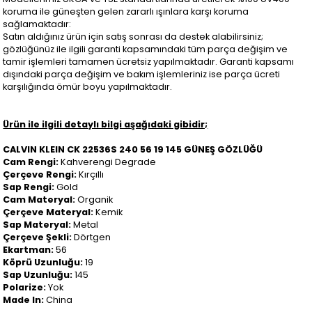
koruma ile güneşten gelen zararlı ışınlara karşı koruma
sağlamaktadır:
Satın aldığınız ürün için satış sonrası da destek alabilirsiniz;
gözlüğünüz ile ilgili garanti kapsamındaki tüm parça değişim ve
tamir işlemleri tamamen ücretsiz yapılmaktadır. Garanti kapsamı
dışındaki parça değişim ve bakım işlemleriniz ise parça ücreti
karşılığında ömür boyu yapılmaktadır.
Ürün ile ilgili detaylı bilgi aşağıdaki gibidir;
CALVIN KLEIN CK 22536S 240 56 19 145 GÜNEŞ GÖZLÜĞÜ
Cam Rengi:
Kahverengi Degrade
Çerçeve Rengi:
Kırçıllı
Sap Rengi:
Gold
Cam Materyal:
Organik
Çerçeve Materyal:
Kemik
Sap Materyal:
Metal
Çerçeve Şekli:
Dörtgen
Ekartman:
56
Köprü Uzunluğu:
19
Sap Uzunluğu:
145
Polarize:
Yok
Made In:
China