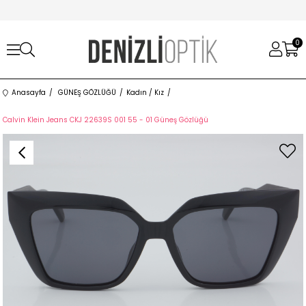
0
Anasayfa
GÜNEŞ GÖZLÜĞÜ
Kadın / Kız
Calvin Klein Jeans CKJ 22639S 001 55 - 01 Güneş Gözlüğü