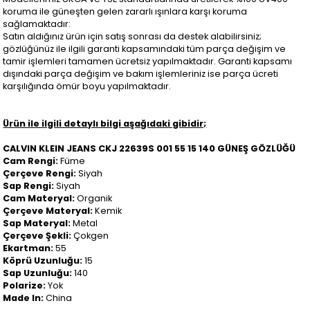
koruma ile güneşten gelen zararlı ışınlara karşı koruma
sağlamaktadır:
Satın aldığınız ürün için satış sonrası da destek alabilirsiniz;
gözlüğünüz ile ilgili garanti kapsamındaki tüm parça değişim ve
tamir işlemleri tamamen ücretsiz yapılmaktadır. Garanti kapsamı
dışındaki parça değişim ve bakım işlemleriniz ise parça ücreti
karşılığında ömür boyu yapılmaktadır.
Ürün ile ilgili detaylı bilgi aşağıdaki gibidir;
CALVIN KLEIN JEANS CKJ 22639S 001 55 15 140 GÜNEŞ GÖZLÜĞÜ
Cam Rengi:
Füme
Çerçeve Rengi:
Siyah
Sap Rengi:
Siyah
Cam Materyal:
Organik
Çerçeve Materyal:
Kemik
Sap Materyal:
Metal
Çerçeve Şekli:
Çokgen
Ekartman:
55
Köprü Uzunluğu:
15
Sap Uzunluğu:
140
Polarize:
Yok
Made In:
China