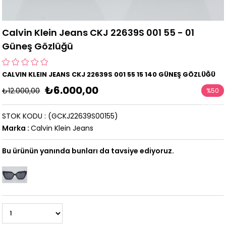
Calvin Klein Jeans CKJ 22639S 001 55 - 01
Güneş Gözlüğü
CALVIN KLEIN JEANS CKJ 22639S 001 55 15 140 GÜNEŞ GÖZLÜĞÜ
₺6.000,00
₺12.000,00
%
50
İndirim
STOK KODU
(GCKJ22639S00155)
Marka
:
Calvin Klein Jeans
Bu ürünün yanında bunları da tavsiye ediyoruz.