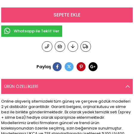
Whatsapp ile Teklif Ver
Paylaş
ÜRÜN ÖZELLIKLERI
Online alışveriş sitemizdeki tüm güneş ve çerçeve gözlük modelleri
2 yıl distibütör garantilidir. Garanti belgesi, orijinal kutusu ve silme
bezi ile birlikte gönderilmektedir. Ek olarak yedek temizlik seti (sprey
+ silme bezi) hediye olarak siparişinize eklenmektedir.
Modellerimiz üretici firmaların güncel ve trend ürün
koleksiyonundan özenle seçilmiş, sizin beğeninize sunulmuştur.
Modellerimiz UKCA ve TSE standartlarında üretilerek %100 UV400