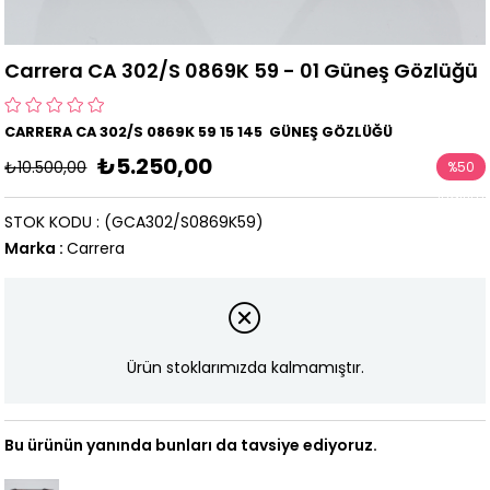
Carrera CA 302/S 0869K 59 - 01 Güneş Gözlüğü
CARRERA CA 302/S 0869K 59 15 145 GÜNEŞ GÖZLÜĞÜ
₺5.250,00
₺10.500,00
%
50
İndirim
STOK KODU
(GCA302/S0869K59)
Marka
:
Carrera
Ürün stoklarımızda kalmamıştır.
Bu ürünün yanında bunları da tavsiye ediyoruz.