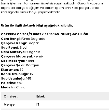
tamir işlemleri tamamen ücretsiz yapılmaktadır. Garanti kapsamı
dışındaki parça değişim ve bakım işlemleriniz ise parça ücreti
karşılığında ömür boyu yapılmaktadır.
Ürün ile ilgili detaylı bilgi aşağıdaki gibidir;
CARRERA CA 302/S 0869K 59 15 145 GÜNEŞ GÖZLÜĞÜ
Cam Rengi:
Füme Degrade
Çerçeve Rengi:
Leopar
Sap Rengi:
Siyah
Cam Materyal:
Organik
Çerçeve Materyal:
Kemik
Sap Materyal:
Kemik
Çerçeve Şekli:
Dörtgen
Ekartman:
59
Köprü Uzunluğu:
15
Sap Uzunluğu:
145
Polarize:
Yok
Made In:
China
Cinsiyet
Erkek
Menşei
IT