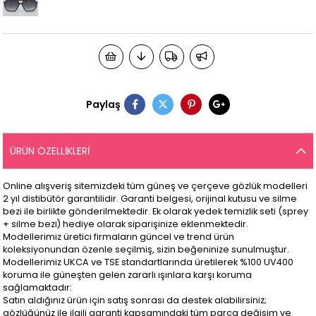
Paylaş
ÜRÜN ÖZELLIKLERI
Online alışveriş sitemizdeki tüm güneş ve çerçeve gözlük modelleri
2 yıl distibütör garantilidir. Garanti belgesi, orijinal kutusu ve silme
bezi ile birlikte gönderilmektedir. Ek olarak yedek temizlik seti (sprey
+ silme bezi) hediye olarak siparişinize eklenmektedir.
Modellerimiz üretici firmaların güncel ve trend ürün
koleksiyonundan özenle seçilmiş, sizin beğeninize sunulmuştur.
Modellerimiz UKCA ve TSE standartlarında üretilerek %100 UV400
koruma ile güneşten gelen zararlı ışınlara karşı koruma
sağlamaktadır:
Satın aldığınız ürün için satış sonrası da destek alabilirsiniz;
gözlüğünüz ile ilgili garanti kapsamındaki tüm parça değişim ve