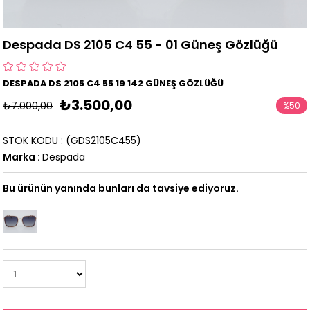
Despada DS 2105 C4 55 - 01 Güneş Gözlüğü
DESPADA DS 2105 C4 55 19 142 GÜNEŞ GÖZLÜĞÜ
₺3.500,00
₺7.000,00
%
50
İndirim
STOK KODU
(GDS2105C455)
Marka
:
Despada
Bu ürünün yanında bunları da tavsiye ediyoruz.