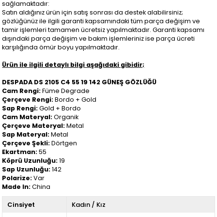
sağlamaktadır:
Satın aldığınız ürün için satış sonrası da destek alabilirsiniz;
gözlüğünüz ile ilgili garanti kapsamındaki tüm parça değişim ve
tamir işlemleri tamamen ücretsiz yapılmaktadır. Garanti kapsamı
dışındaki parça değişim ve bakım işlemleriniz ise parça ücreti
karşılığında ömür boyu yapılmaktadır.
Ürün ile ilgili detaylı bilgi aşağıdaki gibidir;
DESPADA DS 2105 C4 55 19 142 GÜNEŞ GÖZLÜĞÜ
Cam Rengi:
Füme Degrade
Çerçeve Rengi:
Bordo + Gold
Sap Rengi:
Gold + Bordo
Cam Materyal:
Organik
Çerçeve Materyal:
Metal
Sap Materyal:
Metal
Çerçeve Şekli:
Dörtgen
Ekartman:
55
Köprü Uzunluğu:
19
Sap Uzunluğu:
142
Polarize:
Var
Made In:
China
Cinsiyet
Kadın / Kız