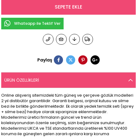
Whatsapp ile Teklif Ver
Paylaş
ÜRÜN ÖZELLIKLERI
Online alışveriş sitemizdeki tüm güneş ve çerçeve gözlük modelleri
2 yıl distibütör garantilidir. Garanti belgesi, orijinal kutusu ve silme
bezi ile birlikte gönderilmektedir. Ek olarak yedek temizlik seti (sprey
+ silme bezi) hediye olarak siparişinize eklenmektedir.
Modellerimiz üretici firmaların güncel ve trend ürün
koleksiyonundan özenle seçilmiş, sizin beğeninize sunulmuştur.
Modellerimiz UKCA ve TSE standartlarında üretilerek %100 UV400
koruma ile güneşten gelen zararlı ışınlara karşı koruma