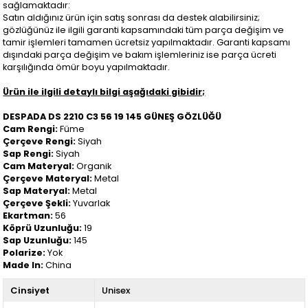
sağlamaktadır:
Satın aldığınız ürün için satış sonrası da destek alabilirsiniz;
gözlüğünüz ile ilgili garanti kapsamındaki tüm parça değişim ve
tamir işlemleri tamamen ücretsiz yapılmaktadır. Garanti kapsamı
dışındaki parça değişim ve bakım işlemleriniz ise parça ücreti
karşılığında ömür boyu yapılmaktadır.
Ürün ile ilgili detaylı bilgi aşağıdaki gibidir;
DESPADA DS 2210 C3 56 19 145 GÜNEŞ GÖZLÜĞÜ
Cam Rengi:
Füme
Çerçeve Rengi:
Siyah
Sap Rengi:
Siyah
Cam Materyal:
Organik
Çerçeve Materyal:
Metal
Sap Materyal:
Metal
Çerçeve Şekli:
Yuvarlak
Ekartman:
56
Köprü Uzunluğu:
19
Sap Uzunluğu:
145
Polarize:
Yok
Made In:
China
Cinsiyet
Unisex