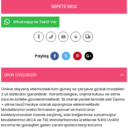
Whatsapp ile Teklif Ver
Paylaş
ÜRÜN ÖZELLIKLERI
Online alışveriş sitemizdeki tüm güneş ve çerçeve gözlük modelleri
2 yıl distibütör garantilidir. Garanti belgesi, orijinal kutusu ve silme
bezi ile birlikte gönderilmektedir. Ek olarak yedek temizlik seti (sprey
+ silme bezi) hediye olarak siparişinize eklenmektedir.
Modellerimiz üretici firmaların güncel ve trend ürün
koleksiyonundan özenle seçilmiş, sizin beğeninize sunulmuştur.
Modellerimiz UKCA ve TSE standartlarında üretilerek %100 UV400
koruma ile güneşten gelen zararlı ışınlara karşı koruma