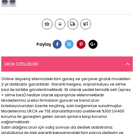
Paylaş
ÜRÜN ÖZELLIKLERI
Online alışveriş sitemizdeki tüm güneş ve çerçeve gözlük modelleri
2 yıl distibütör garantilidir. Garanti belgesi, orijinal kutusu ve silme
bezi ile birlikte gönderilmektedir. Ek olarak yedek temizlik seti (sprey
+ silme bezi) hediye olarak siparişinize eklenmektedir.
Modellerimiz üretici firmaların güncel ve trend ürün
koleksiyonundan özenle seçilmiş, sizin beğeninize sunulmuştur.
Modellerimiz UKCA ve TSE standartlarında üretilerek %100 UV400
koruma ile güneşten gelen zararlı ışınlara karşı koruma
sağlamaktadır:
Satın aldığınız ürün için satış sonrası da destek alabilirsiniz;
gözlüğünüz ile ilgili garanti kapsamındaki tüm parça değişim ve