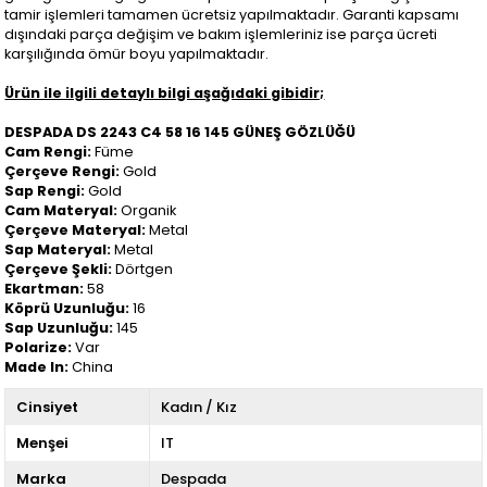
tamir işlemleri tamamen ücretsiz yapılmaktadır. Garanti kapsamı
dışındaki parça değişim ve bakım işlemleriniz ise parça ücreti
karşılığında ömür boyu yapılmaktadır.
Ürün ile ilgili detaylı bilgi aşağıdaki gibidir;
DESPADA DS 2243 C4 58 16 145 GÜNEŞ GÖZLÜĞÜ
Cam Rengi:
Füme
Çerçeve Rengi:
Gold
Sap Rengi:
Gold
Cam Materyal:
Organik
Çerçeve Materyal:
Metal
Sap Materyal:
Metal
Çerçeve Şekli:
Dörtgen
Ekartman:
58
Köprü Uzunluğu:
16
Sap Uzunluğu:
145
Polarize:
Var
Made In:
China
Cinsiyet
Kadın / Kız
Menşei
IT
Marka
Despada