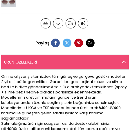
Paylaş
ÜRÜN ÖZELLIKLERI
Online alışveriş sitemizdeki tüm güneş ve çerçeve gözlük modelleri
2 yıl distibütör garantilidir. Garanti belgesi, orijinal kutusu ve silme
bezi ile birlikte gönderilmektedir. Ek olarak yedek temizlik seti (sprey
+ silme bezi) hediye olarak siparişinize eklenmektedir.
Modellerimiz üretici firmaların güncel ve trend ürün
koleksiyonundan özenle seçilmiş, sizin beğeninize sunulmuştur.
Modellerimiz UKCA ve TSE standartlarında üretilerek %100 UV400
koruma ile güneşten gelen zararlı ışınlara karşı koruma
sağlamaktadır:
Satın aldığınız ürün için satış sonrası da destek alabilirsiniz;
gözlüğünüz ile ilgili garanti kapsamındaki tüm parça değişim ve