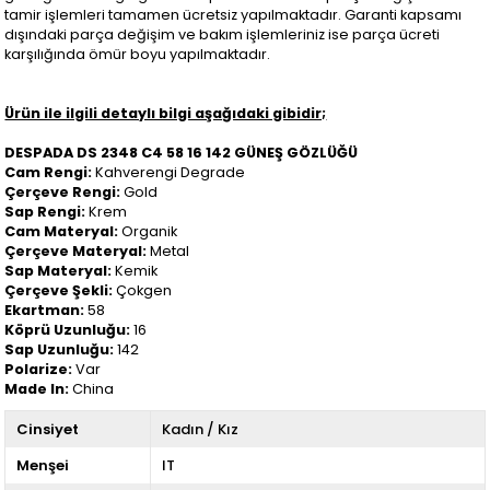
tamir işlemleri tamamen ücretsiz yapılmaktadır. Garanti kapsamı
dışındaki parça değişim ve bakım işlemleriniz ise parça ücreti
karşılığında ömür boyu yapılmaktadır.
Ürün ile ilgili detaylı bilgi aşağıdaki gibidir;
DESPADA DS 2348 C4 58 16 142 GÜNEŞ GÖZLÜĞÜ
Cam Rengi:
Kahverengi Degrade
Çerçeve Rengi:
Gold
Sap Rengi:
Krem
Cam Materyal:
Organik
Çerçeve Materyal:
Metal
Sap Materyal:
Kemik
Çerçeve Şekli:
Çokgen
Ekartman:
58
Köprü Uzunluğu:
16
Sap Uzunluğu:
142
Polarize:
Var
Made In:
China
Cinsiyet
Kadın / Kız
Menşei
IT