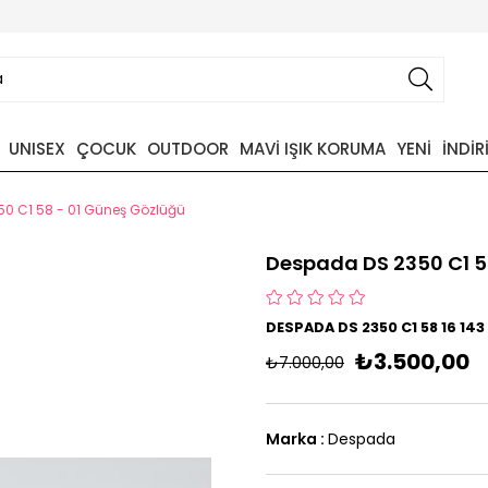
UNISEX
ÇOCUK
OUTDOOR
MAVİ IŞIK KORUMA
YENİ
İNDİR
0 C1 58 - 01 Güneş Gözlüğü
Despada DS 2350 C1 5
DESPADA DS 2350 C1 58 16 14
₺3.500,00
₺7.000,00
Marka
:
Despada