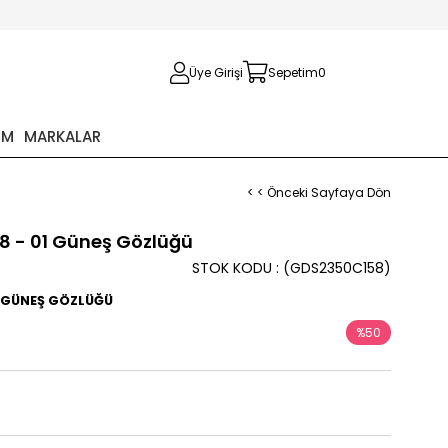
Üye Girişi
Sepetim
0
İM
MARKALAR
< < Önceki Sayfaya Dön
8 - 01 Güneş Gözlüğü
STOK KODU
(GDS2350C158)
3 GÜNEŞ GÖZLÜĞÜ
%
50
İndirim