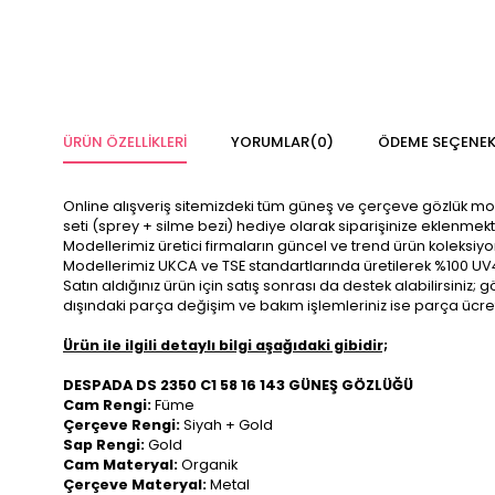
ÜRÜN ÖZELLIKLERI
YORUMLAR
(0)
ÖDEME SEÇENEK
Online alışveriş sitemizdeki tüm güneş ve çerçeve gözlük modelle
seti (sprey + silme bezi) hediye olarak siparişinize eklenmekt
Modellerimiz üretici firmaların güncel ve trend ürün koleksiy
Modellerimiz UKCA ve TSE standartlarında üretilerek %100 UV
Satın aldığınız ürün için satış sonrası da destek alabilirsini
dışındaki parça değişim ve bakım işlemleriniz ise parça ücre
Ürün ile ilgili detaylı bilgi aşağıdaki gibidir;
DESPADA DS 2350 C1 58 16 143 GÜNEŞ GÖZLÜĞÜ
Cam Rengi:
Füme
Çerçeve Rengi:
Siyah + Gold
Sap Rengi:
Gold
Cam Materyal:
Organik
Çerçeve Materyal:
Metal