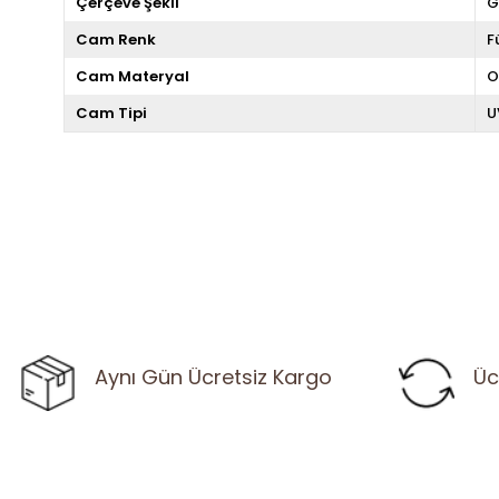
Çerçeve Şekli
G
Cam Renk
F
Cam Materyal
O
Cam Tipi
U
Aynı Gün Ücretsiz Kargo
Üc