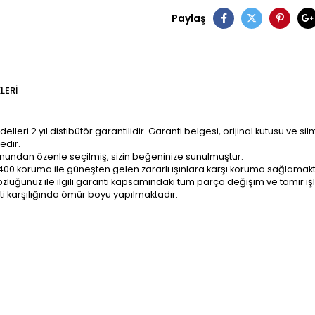
Paylaş
LERI
ri 2 yıl distibütör garantilidir. Garanti belgesi, orijinal kutusu ve sil
edir.
onundan özenle seçilmiş, sizin beğeninize sunulmuştur.
400 koruma ile güneşten gelen zararlı ışınlara karşı koruma sağlamakt
z; gözlüğünüz ile ilgili garanti kapsamındaki tüm parça değişim ve tami
ti karşılığında ömür boyu yapılmaktadır.