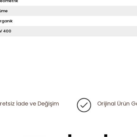
eometrik
üme
rganik
V 400
retsiz İade ve Değişim
Orijinal Ürün G