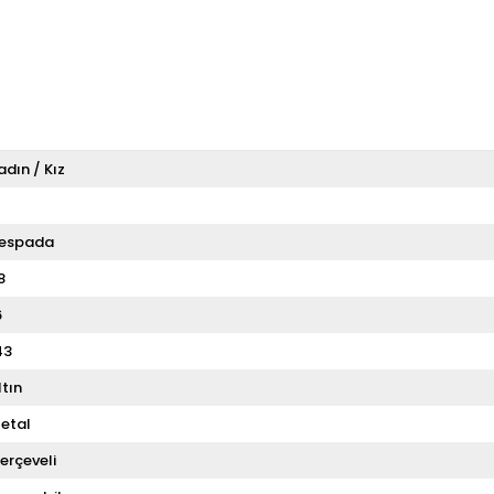
adın / Kız
T
espada
8
6
43
ltın
etal
erçeveli