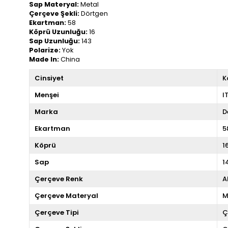
Sap Materyal:
Metal
Çerçeve Şekli:
Dörtgen
Ekartman:
58
Köprü Uzunluğu:
16
Sap Uzunluğu:
143
Polarize:
Yok
Made In:
China
Cinsiyet
K
Menşei
I
Marka
D
Ekartman
5
Köprü
1
Sap
1
Çerçeve Renk
A
Çerçeve Materyal
M
Çerçeve Tipi
Ç