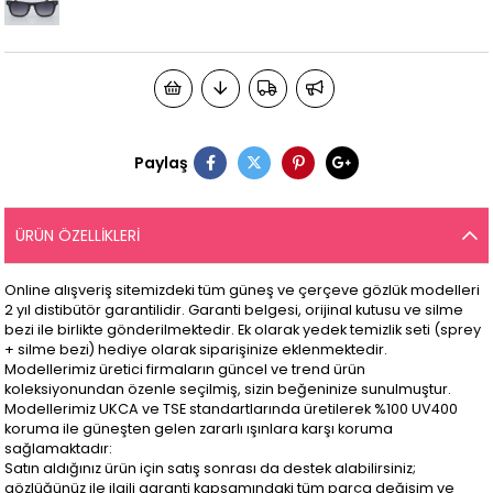
Paylaş
ÜRÜN ÖZELLIKLERI
Online alışveriş sitemizdeki tüm güneş ve çerçeve gözlük modelleri
2 yıl distibütör garantilidir. Garanti belgesi, orijinal kutusu ve silme
bezi ile birlikte gönderilmektedir. Ek olarak yedek temizlik seti (sprey
+ silme bezi) hediye olarak siparişinize eklenmektedir.
Modellerimiz üretici firmaların güncel ve trend ürün
koleksiyonundan özenle seçilmiş, sizin beğeninize sunulmuştur.
Modellerimiz UKCA ve TSE standartlarında üretilerek %100 UV400
koruma ile güneşten gelen zararlı ışınlara karşı koruma
sağlamaktadır:
Satın aldığınız ürün için satış sonrası da destek alabilirsiniz;
gözlüğünüz ile ilgili garanti kapsamındaki tüm parça değişim ve