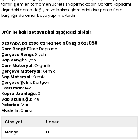
tamir işlemleri tamamen ücretsiz yapılmaktadır. Garanti kapsamı
dışındaki parça değişim ve bakım işlemleriniz ise parça ücreti
karşılığında ömür boyu yapılmaktadır.
Ürün ile ilgili detaylı bilgi aşağıdaki gibidir;
DESPADA DS 2380 C2 142 148 GÜNEŞ GÖZLÜĞÜ
Cam Rengi:
Füme Degrade
Çerçeve Rengi:
Siyah
Sap Rengi:
Siyah
Cam Materyal:
Organik
Çerçeve Materyal:
Kemik
Sap Materyal:
Kemik
Çerçeve Şekli:
Dörtgen
Ekartman:
142
Köprü Uzunluğu:
0
Sap Uzunluğu:
148
Polarize:
Var
Made In:
China
Cinsiyet
Unisex
Menşei
IT