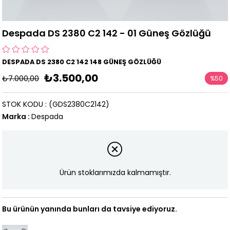
Despada DS 2380 C2 142 - 01 Güneş Gözlüğü
DESPADA DS 2380 C2 142 148 GÜNEŞ GÖZLÜĞÜ
₺3.500,00
₺7.000,00
%
50
İndirim
STOK KODU
(GDS2380C2142)
Marka
:
Despada
Ürün stoklarımızda kalmamıştır.
Bu ürünün yanında bunları da tavsiye ediyoruz.