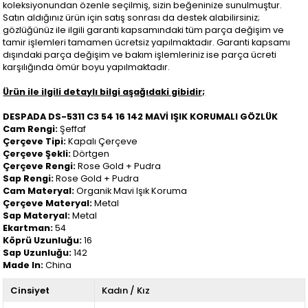
koleksiyonundan özenle seçilmiş, sizin beğeninize sunulmuştur.
Satın aldığınız ürün için satış sonrası da destek alabilirsiniz;
gözlüğünüz ile ilgili garanti kapsamındaki tüm parça değişim ve
tamir işlemleri tamamen ücretsiz yapılmaktadır. Garanti kapsamı
dışındaki parça değişim ve bakım işlemleriniz ise parça ücreti
karşılığında ömür boyu yapılmaktadır.
Ürün ile ilgili detaylı bilgi aşağıdaki gibidir;
DESPADA DS-5311 C3 54 16 142 MAVİ IŞIK KORUMALI GÖZLÜK
Cam Rengi:
Şeffaf
Çerçeve Tipi:
Kapalı Çerçeve
Çerçeve Şekli:
Dörtgen
Çerçeve Rengi:
Rose Gold + Pudra
Sap Rengi:
Rose Gold + Pudra
Cam Materyal:
Organik Mavi Işık Koruma
Çerçeve Materyal:
Metal
Sap Materyal:
Metal
Ekartman:
54
Köprü Uzunluğu:
16
Sap Uzunluğu:
142
Made In:
China
Cinsiyet
Kadın / Kız