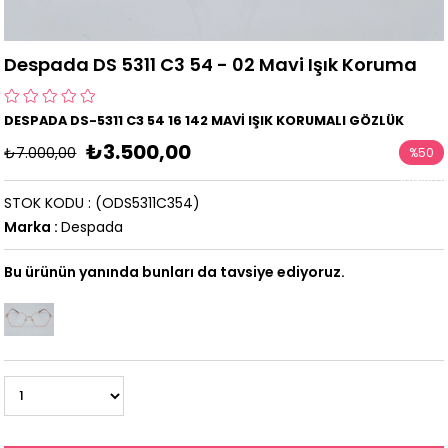
Despada DS 5311 C3 54 - 02 Mavi Işık Koruma
DESPADA DS-5311 C3 54 16 142 MAVİ IŞIK KORUMALI GÖZLÜK
₺3.500,00
₺7.000,00
%
50
İndirim
STOK KODU
(ODS5311C354)
Marka
:
Despada
Bu ürünün yanında bunları da tavsiye ediyoruz.