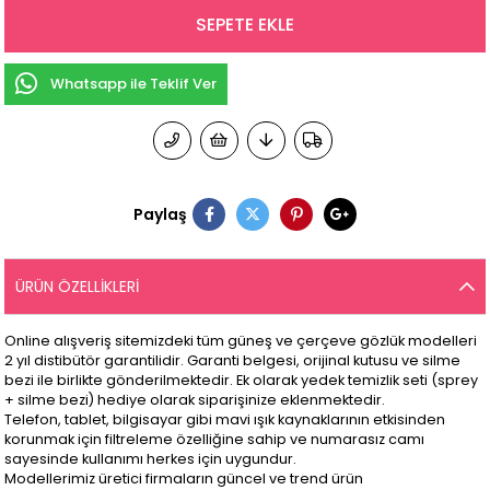
Whatsapp ile Teklif Ver
Paylaş
ÜRÜN ÖZELLIKLERI
Online alışveriş sitemizdeki tüm güneş ve çerçeve gözlük modelleri
2 yıl distibütör garantilidir. Garanti belgesi, orijinal kutusu ve silme
bezi ile birlikte gönderilmektedir. Ek olarak yedek temizlik seti (sprey
+ silme bezi) hediye olarak siparişinize eklenmektedir.
Telefon, tablet, bilgisayar gibi mavi ışık kaynaklarının etkisinden
korunmak için filtreleme özelliğine sahip ve numarasız camı
sayesinde kullanımı herkes için uygundur.
Modellerimiz üretici firmaların güncel ve trend ürün