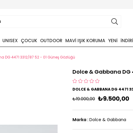
UNISEX
ÇOCUK
OUTDOOR
MAVİ IŞIK KORUMA
YENİ
İNDİR
a DG 4471 3312/87 52 - 01 Güneş Gözlüğü
Dolce & Gabbana DG 4
DOLCE & GABBANA DG 4471 33
₺9.500,00
₺19.000,00
Marka
:
Dolce & Gabbana