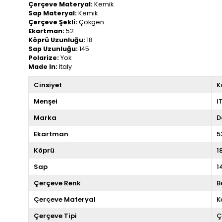
Çerçeve Materyal:
Kemik
Sap Materyal:
Kemik
Çerçeve Şekli:
Çokgen
Ekartman:
52
Köprü Uzunluğu:
18
Sap Uzunluğu:
145
Polarize:
Yok
Made In:
Italy
Cinsiyet
K
Menşei
I
Marka
D
Ekartman
5
Köprü
1
Sap
1
Çerçeve Renk
B
Çerçeve Materyal
K
Çerçeve Tipi
Ç