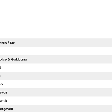
adın / Kız
T
olce & Gabbana
2
8
45
eyaz
emik
erçeveli