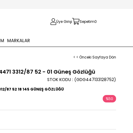
Üye Girişi
Sepetim
0
İM
MARKALAR
< < Önceki Sayfaya Dön
471 3312/87 52 - 01 Güneş Gözlüğü
STOK KODU
(GDG447133128752)
12/87 52 18 145 GÜNEŞ GÖZLÜĞÜ
%
50
İndirim