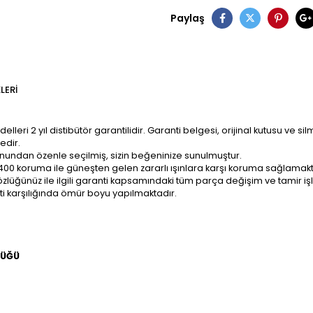
Paylaş
LERI
ri 2 yıl distibütör garantilidir. Garanti belgesi, orijinal kutusu ve sil
edir.
onundan özenle seçilmiş, sizin beğeninize sunulmuştur.
400 koruma ile güneşten gelen zararlı ışınlara karşı koruma sağlamakt
z; gözlüğünüz ile ilgili garanti kapsamındaki tüm parça değişim ve tami
ti karşılığında ömür boyu yapılmaktadır.
LÜĞÜ