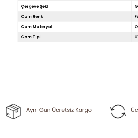
Çerçeve Şekli
G
Cam Renk
F
Cam Materyal
O
Cam Tipi
U
Aynı Gün Ücretsiz Kargo
Üc