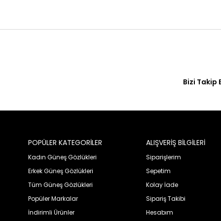
Bizi Takip 
POPÜLER KATEGORİLER
ALIŞVERİŞ BİLGİLERİ
Kadın Güneş Gözlükleri
Siparişlerim
Erkek Güneş Gözlükleri
Sepetim
Tüm Güneş Gözlükleri
Kolay İade
Popüler Markalar
Sipariş Takibi
İndirimli Ürünler
Hesabım