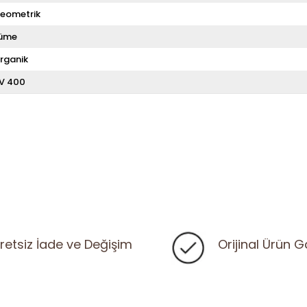
eometrik
üme
rganik
V 400
retsiz İade ve Değişim
Orijinal Ürün G