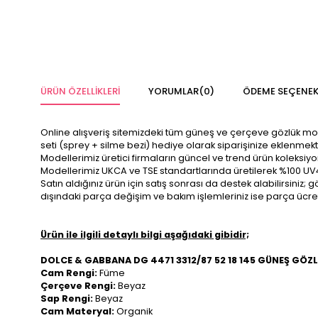
ÜRÜN ÖZELLIKLERI
YORUMLAR
(0)
ÖDEME SEÇENEK
Online alışveriş sitemizdeki tüm güneş ve çerçeve gözlük modelle
seti (sprey + silme bezi) hediye olarak siparişinize eklenmekt
Modellerimiz üretici firmaların güncel ve trend ürün koleksiy
Modellerimiz UKCA ve TSE standartlarında üretilerek %100 UV
Satın aldığınız ürün için satış sonrası da destek alabilirsini
dışındaki parça değişim ve bakım işlemleriniz ise parça ücre
Ürün ile ilgili detaylı bilgi aşağıdaki gibidir;
DOLCE & GABBANA DG 4471 3312/87 52 18 145 GÜNEŞ GÖZ
Cam Rengi:
Füme
Çerçeve Rengi:
Beyaz
Sap Rengi:
Beyaz
Cam Materyal:
Organik