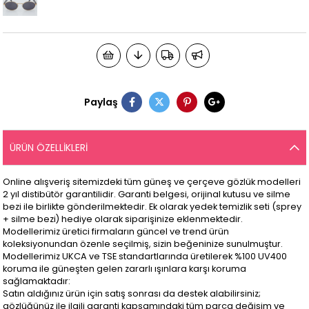
Paylaş
ÜRÜN ÖZELLIKLERI
Online alışveriş sitemizdeki tüm güneş ve çerçeve gözlük modelleri
2 yıl distibütör garantilidir. Garanti belgesi, orijinal kutusu ve silme
bezi ile birlikte gönderilmektedir. Ek olarak yedek temizlik seti (sprey
+ silme bezi) hediye olarak siparişinize eklenmektedir.
Modellerimiz üretici firmaların güncel ve trend ürün
koleksiyonundan özenle seçilmiş, sizin beğeninize sunulmuştur.
Modellerimiz UKCA ve TSE standartlarında üretilerek %100 UV400
koruma ile güneşten gelen zararlı ışınlara karşı koruma
sağlamaktadır:
Satın aldığınız ürün için satış sonrası da destek alabilirsiniz;
gözlüğünüz ile ilgili garanti kapsamındaki tüm parça değişim ve