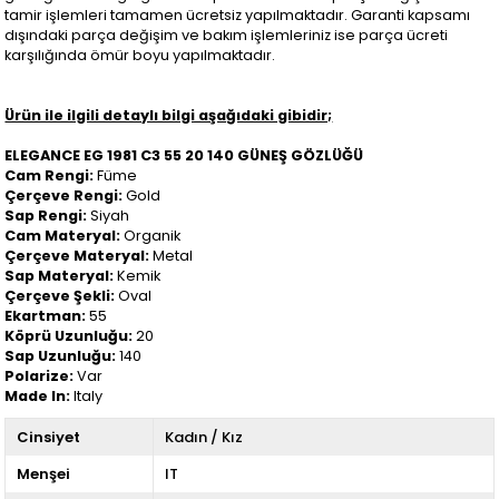
tamir işlemleri tamamen ücretsiz yapılmaktadır. Garanti kapsamı
dışındaki parça değişim ve bakım işlemleriniz ise parça ücreti
karşılığında ömür boyu yapılmaktadır.
Ürün ile ilgili detaylı bilgi aşağıdaki gibidir;
ELEGANCE EG 1981 C3 55 20 140 GÜNEŞ GÖZLÜĞÜ
Cam Rengi:
Füme
Çerçeve Rengi:
Gold
Sap Rengi:
Siyah
Cam Materyal:
Organik
Çerçeve Materyal:
Metal
Sap Materyal:
Kemik
Çerçeve Şekli:
Oval
Ekartman:
55
Köprü Uzunluğu:
20
Sap Uzunluğu:
140
Polarize:
Var
Made In:
Italy
Cinsiyet
Kadın / Kız
Menşei
IT