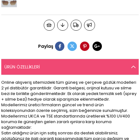
Paylaş
ÜRÜN ÖZELLIKLERI
Online alışveriş sitemizdeki tüm güneş ve çerçeve gözlük modelleri
2 yıl distibütör garantilidir. Garanti belgesi, orijinal kutusu ve silme
bezi ile birlikte gönderilmektedir. Ek olarak yedek temizlik seti (sprey
+ silme bezi) hediye olarak siparişinize eklenmektedir.
Modellerimiz üretici firmaların güncel ve trend ürün
koleksiyonundan özenle seçilmiş, sizin beğeninize sunulmuştur.
Modellerimiz UKCA ve TSE standartlarında üretilerek %100 UV400
koruma ile güneşten gelen zararlı ışınlara karşı koruma
sağlamaktadır:
Satın aldığınız ürün için satış sonrası da destek alabilirsiniz;
gözlüğünüz ile ilgili garanti kapsamındaki tüm parça değişim ve