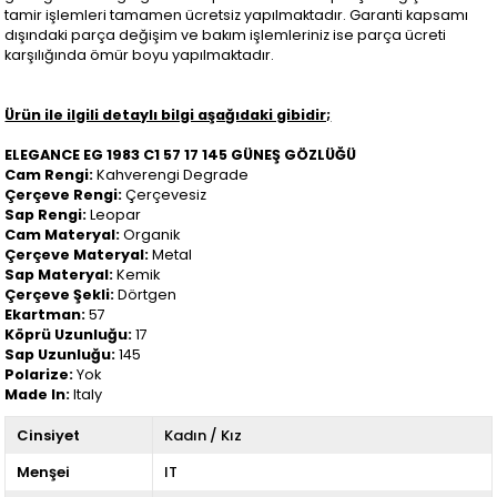
tamir işlemleri tamamen ücretsiz yapılmaktadır. Garanti kapsamı
dışındaki parça değişim ve bakım işlemleriniz ise parça ücreti
karşılığında ömür boyu yapılmaktadır.
Ürün ile ilgili detaylı bilgi aşağıdaki gibidir;
ELEGANCE EG 1983 C1 57 17 145 GÜNEŞ GÖZLÜĞÜ
Cam Rengi:
Kahverengi Degrade
Çerçeve Rengi:
Çerçevesiz
Sap Rengi:
Leopar
Cam Materyal:
Organik
Çerçeve Materyal:
Metal
Sap Materyal:
Kemik
Çerçeve Şekli:
Dörtgen
Ekartman:
57
Köprü Uzunluğu:
17
Sap Uzunluğu:
145
Polarize:
Yok
Made In:
Italy
Cinsiyet
Kadın / Kız
Menşei
IT