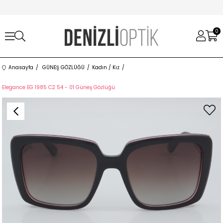
0
Anasayfa
GÜNEŞ GÖZLÜĞÜ
Kadın / Kız
Elegance EG 1985 C2 54 - 01 Güneş Gözlüğü