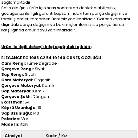
sağlamaktadır:
Satın aldığınız ürün için satış sonrası da destek alabilirsiniz;
gözlüğünüz ile ilgili garanti kapsamındaki tüm parça değişim ve
tamir işlemleri tamamen ücretsiz yapılmaktadır. Garanti kapsamı
dışındaki parça değişim ve bakım işlemleriniz ise parça ücreti
karşılığında ömür boyu yapılmaktadır.
Ürün ile ilgili detaylı bilgi aşağıdaki gibidir;
ELEGANCE EG 1985 C2 54 19 140 GÜNEŞ GÖZLÜĞÜ
Cam Rengi:
Füme Degrade
Çerçeve Rengi:
Siyah
Sap Rengi:
Siyah
Cam Materyal:
Organik
Çerçeve Materyal:
Kemik
Sap Materyal:
Kemik
Çerçeve Şekli:
Dörtgen
Ekartman:
54
Köprü Uzunluğu:
19
Sap Uzunluğu:
140
Polarize:
Var
Made In:
Italy
Cinsiyet
Kadın / Kız