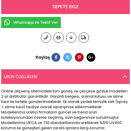
Whatsapp ile Teklif Ver
Paylaş
ÜRÜN ÖZELLIKLERI
Online alışveriş sitemizdeki tüm güneş ve çerçeve gözlük modelleri
2 yıl distibütör garantilidir. Garanti belgesi, orijinal kutusu ve silme
bezi ile birlikte gönderilmektedir. Ek olarak yedek temizlik seti (sprey
+ silme bezi) hediye olarak siparişinize eklenmektedir.
Modellerimiz üretici firmaların güncel ve trend ürün
koleksiyonundan özenle seçilmiş, sizin beğeninize sunulmuştur.
Modellerimiz UKCA ve TSE standartlarında üretilerek %100 UV400
koruma ile güneşten gelen zararlı ışınlara karşı koruma