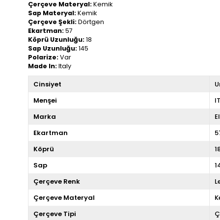
Çerçeve Materyal:
Kemik
Sap Materyal:
Kemik
Çerçeve Şekli:
Dörtgen
Ekartman:
57
Köprü Uzunluğu:
18
Sap Uzunluğu:
145
Polarize:
Var
Made In:
Italy
Cinsiyet
U
Menşei
I
Marka
E
Ekartman
5
Köprü
1
Sap
1
Çerçeve Renk
L
Çerçeve Materyal
K
Çerçeve Tipi
Ç