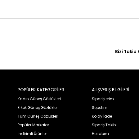
Bizi Takip 
POPÜLER KATEGORİLER
ALIŞVERİŞ BİLGİLERİ
Kadın Güneş Gözlükleri
Siparişlerim
Erkek Güneş Gözlükleri
Sepetim
Tüm Güneş Gözlükleri
Kolay İade
Popüler Markalar
Sipariş Takibi
İndirimli Ürünler
Hesabım