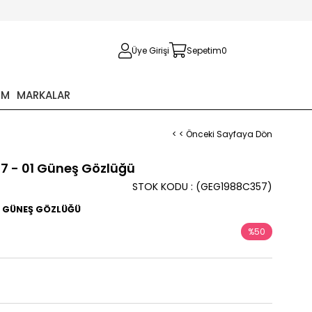
Üye Girişi
Sepetim
0
İM
MARKALAR
< < Önceki Sayfaya Dön
7 - 01 Güneş Gözlüğü
STOK KODU
(GEG1988C357)
45 GÜNEŞ GÖZLÜĞÜ
%
50
İndirim