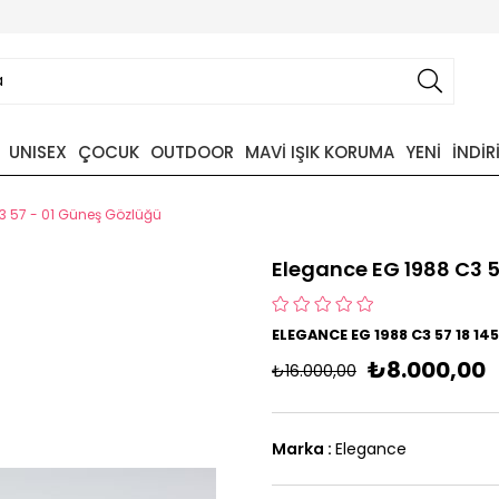
UNISEX
ÇOCUK
OUTDOOR
MAVİ IŞIK KORUMA
YENİ
İNDİR
3 57 - 01 Güneş Gözlüğü
Elegance EG 1988 C3 5
ELEGANCE EG 1988 C3 57 18 1
₺8.000,00
₺16.000,00
Marka
:
Elegance