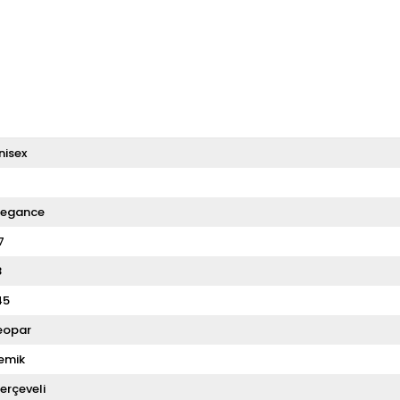
nisex
T
legance
7
8
45
eopar
emik
erçeveli