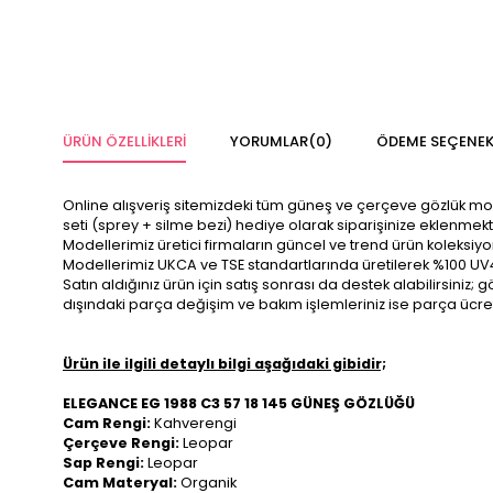
ÜRÜN ÖZELLIKLERI
YORUMLAR
(0)
ÖDEME SEÇENEK
Online alışveriş sitemizdeki tüm güneş ve çerçeve gözlük modelle
seti (sprey + silme bezi) hediye olarak siparişinize eklenmekt
Modellerimiz üretici firmaların güncel ve trend ürün koleksiy
Modellerimiz UKCA ve TSE standartlarında üretilerek %100 UV
Satın aldığınız ürün için satış sonrası da destek alabilirsini
dışındaki parça değişim ve bakım işlemleriniz ise parça ücre
Ürün ile ilgili detaylı bilgi aşağıdaki gibidir;
ELEGANCE EG 1988 C3 57 18 145 GÜNEŞ GÖZLÜĞÜ
Cam Rengi:
Kahverengi
Çerçeve Rengi:
Leopar
Sap Rengi:
Leopar
Cam Materyal:
Organik