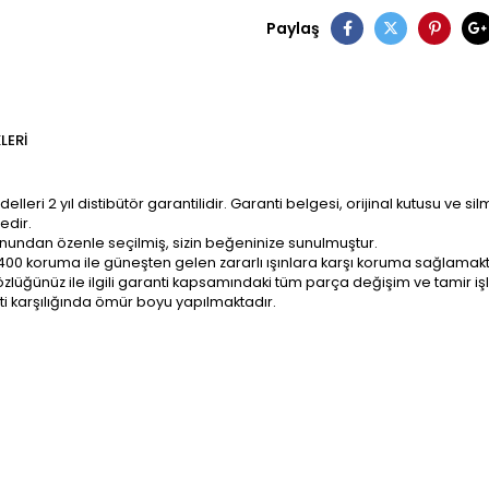
Paylaş
LERI
ri 2 yıl distibütör garantilidir. Garanti belgesi, orijinal kutusu ve sil
edir.
onundan özenle seçilmiş, sizin beğeninize sunulmuştur.
400 koruma ile güneşten gelen zararlı ışınlara karşı koruma sağlamakt
z; gözlüğünüz ile ilgili garanti kapsamındaki tüm parça değişim ve tami
ti karşılığında ömür boyu yapılmaktadır.