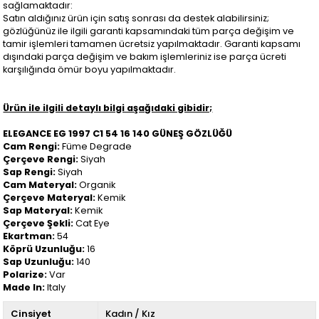
sağlamaktadır:
Satın aldığınız ürün için satış sonrası da destek alabilirsiniz;
gözlüğünüz ile ilgili garanti kapsamındaki tüm parça değişim ve
tamir işlemleri tamamen ücretsiz yapılmaktadır. Garanti kapsamı
dışındaki parça değişim ve bakım işlemleriniz ise parça ücreti
karşılığında ömür boyu yapılmaktadır.
Ürün ile ilgili detaylı bilgi aşağıdaki gibidir;
ELEGANCE EG 1997 C1 54 16 140 GÜNEŞ GÖZLÜĞÜ
Cam Rengi:
Füme Degrade
Çerçeve Rengi:
Siyah
Sap Rengi:
Siyah
Cam Materyal:
Organik
Çerçeve Materyal:
Kemik
Sap Materyal:
Kemik
Çerçeve Şekli:
Cat Eye
Ekartman:
54
Köprü Uzunluğu:
16
Sap Uzunluğu:
140
Polarize:
Var
Made In:
Italy
Cinsiyet
Kadın / Kız