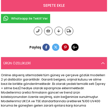
Whatsapp ile Teklif Ver
Paylaş
ÜRÜN ÖZELLIKLERI
Online alışveriş sitemizdeki tüm güneş ve çerçeve gözlük modelleri
2 yıl distibütör garantilidir. Garanti belgesi, orijinal kutusu ve silme
bezi ile birlikte gönderilmektedir. Ek olarak yedek temizlik seti (sprey
+ silme bezi) hediye olarak siparişinize eklenmektedir.
Modellerimiz üretici firmaların güncel ve trend ürün
koleksiyonundan özenle seçilmiş, sizin beğeninize sunulmuştur.
Modellerimiz UKCA ve TSE standartlarında üretilerek %100 UV400
koruma ile güneşten gelen zararlı ışınlara karşı koruma