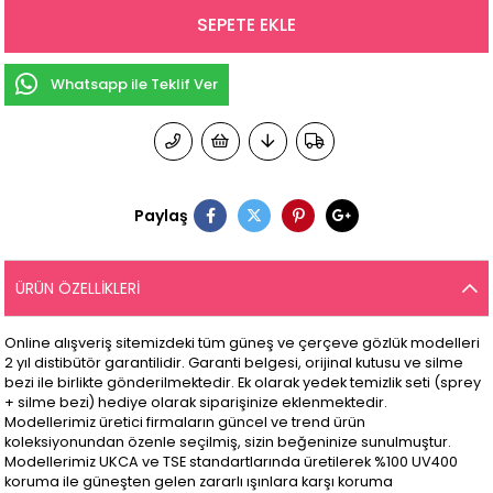
Whatsapp ile Teklif Ver
Paylaş
ÜRÜN ÖZELLIKLERI
Online alışveriş sitemizdeki tüm güneş ve çerçeve gözlük modelleri
2 yıl distibütör garantilidir. Garanti belgesi, orijinal kutusu ve silme
bezi ile birlikte gönderilmektedir. Ek olarak yedek temizlik seti (sprey
+ silme bezi) hediye olarak siparişinize eklenmektedir.
Modellerimiz üretici firmaların güncel ve trend ürün
koleksiyonundan özenle seçilmiş, sizin beğeninize sunulmuştur.
Modellerimiz UKCA ve TSE standartlarında üretilerek %100 UV400
koruma ile güneşten gelen zararlı ışınlara karşı koruma