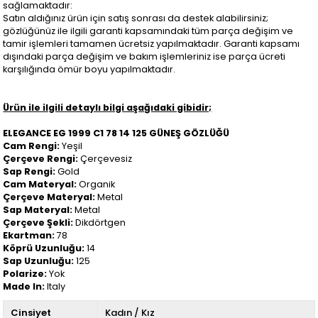
sağlamaktadır:
Satın aldığınız ürün için satış sonrası da destek alabilirsiniz;
gözlüğünüz ile ilgili garanti kapsamındaki tüm parça değişim ve
tamir işlemleri tamamen ücretsiz yapılmaktadır. Garanti kapsamı
dışındaki parça değişim ve bakım işlemleriniz ise parça ücreti
karşılığında ömür boyu yapılmaktadır.
Ürün ile ilgili detaylı bilgi aşağıdaki gibidir;
ELEGANCE EG 1999 C1 78 14 125 GÜNEŞ GÖZLÜĞÜ
Cam Rengi:
Yeşil
Çerçeve Rengi:
Çerçevesiz
Sap Rengi:
Gold
Cam Materyal:
Organik
Çerçeve Materyal:
Metal
Sap Materyal:
Metal
Çerçeve Şekli:
Dikdörtgen
Ekartman:
78
Köprü Uzunluğu:
14
Sap Uzunluğu:
125
Polarize:
Yok
Made In:
Italy
Cinsiyet
Kadın / Kız