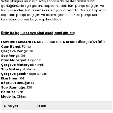
Satın aldığınız ürün için satış sonrası da destek alabilirsiniz;
gözlüğünüz ile ilgili garanti kapsamındaki tüm parça değişim ve
tamir işlemleri tamamen ücretsiz yapılmaktadır. Garanti kapsamı
dışındaki parça değişim ve bakım işlemleriniz ise parça ücreti
karşılığında ömür boyu yapılmaktadır.
Ürün ile ilgili detaylı bilgi aşağıdaki gibidir;
EMPORIO ARMANI EA 4029 5060T3 64 13 130 GÜNEŞ GÖZLÜĞÜ
Cam Rengi:
Füme
Çerçeve Rengi:
Gri
Sap Rengi:
Gri
Cam Materyal:
Organik
Çerçeve Materyal:
Kemik
Sap Materyal:
Metal
Çerçeve Şekli:
Köşeli Kavisli
Ekartman:
64
Köprü Uzunluğu:
13
Sap Uzunluğu:
130
Polarize:
Var
Made In:
China
Cinsiyet
Erkek