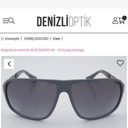
0
Anasayfa
GÜNEŞ GÖZLÜĞÜ
Erkek
Emporio Armani EA 4029 5060T3 64 - 01 Güneş Gözlüğü