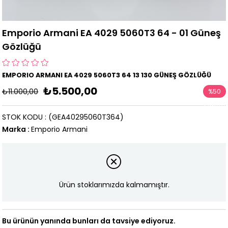
Emporio Armani EA 4029 5060T3 64 - 01 Güneş
Gözlüğü
EMPORIO ARMANI EA 4029 5060T3 64 13 130 GÜNEŞ GÖZLÜĞÜ
₺5.500,00
₺11.000,00
%
50
İndirim
STOK KODU
(GEA40295060T364)
Marka
:
Emporio Armani
Ürün stoklarımızda kalmamıştır.
Bu ürünün yanında bunları da tavsiye ediyoruz.