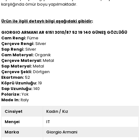
karşılığında ömür boyu yapılmaktadır.
Ürün ile ilgili detaylı bilgi aşağıdaki gibidir;
GIORGIO ARMANI AR 6151 3010/87 52 19 140 GÜNEŞ GÖZLÜĞÜ
Cam Rengi:
Füme
Çerçeve Rengi:
Silver
Sap Rengi:
Silver
Cam Materyal:
Organik
Çerçeve Materyal:
Metal
Sap Materyal:
Metal
Çerçeve Şekli:
Dörtgen
Ekartman:
52
Köprü Uzunluğu:
19
Sap Uzunluğu:
140
Polarize:
Yok
Made In:
Italy
Cinsiyet
Kadın / Kız
Menşei
IT
Marka
Giorgio Armani