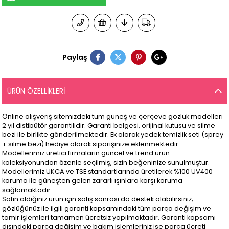
Paylaş
ÜRÜN ÖZELLIKLERI
Online alışveriş sitemizdeki tüm güneş ve çerçeve gözlük modelleri
2 yıl distibütör garantilidir. Garanti belgesi, orijinal kutusu ve silme
bezi ile birlikte gönderilmektedir. Ek olarak yedek temizlik seti (sprey
+ silme bezi) hediye olarak siparişinize eklenmektedir.
Modellerimiz üretici firmaların güncel ve trend ürün
koleksiyonundan özenle seçilmiş, sizin beğeninize sunulmuştur.
Modellerimiz UKCA ve TSE standartlarında üretilerek %100 UV400
koruma ile güneşten gelen zararlı ışınlara karşı koruma
sağlamaktadır:
Satın aldığınız ürün için satış sonrası da destek alabilirsiniz;
gözlüğünüz ile ilgili garanti kapsamındaki tüm parça değişim ve
tamir işlemleri tamamen ücretsiz yapılmaktadır. Garanti kapsamı
dışındaki parça değişim ve bakım işlemleriniz ise parça ücreti