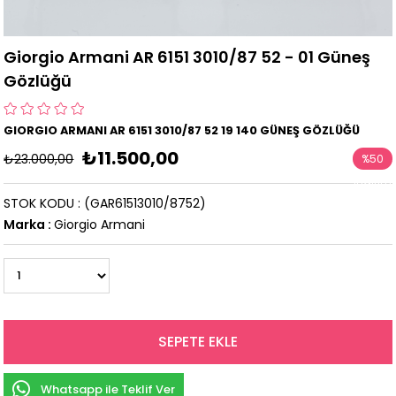
Giorgio Armani AR 6151 3010/87 52 - 01 Güneş
Gözlüğü
GIORGIO ARMANI AR 6151 3010/87 52 19 140 GÜNEŞ GÖZLÜĞÜ
₺11.500,00
₺23.000,00
%
50
İndirim
STOK KODU
(GAR61513010/8752)
Marka
:
Giorgio Armani
Whatsapp ile Teklif Ver