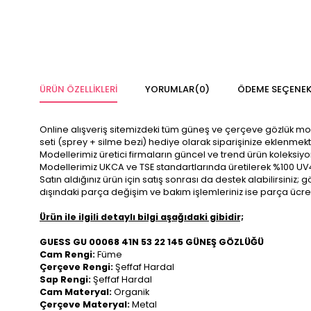
ÜRÜN ÖZELLIKLERI
YORUMLAR
(0)
ÖDEME SEÇENEK
Online alışveriş sitemizdeki tüm güneş ve çerçeve gözlük modelle
seti (sprey + silme bezi) hediye olarak siparişinize eklenmekt
Modellerimiz üretici firmaların güncel ve trend ürün koleksiy
Modellerimiz UKCA ve TSE standartlarında üretilerek %100 UV
Satın aldığınız ürün için satış sonrası da destek alabilirsini
dışındaki parça değişim ve bakım işlemleriniz ise parça ücre
Ürün ile ilgili detaylı bilgi aşağıdaki gibidir;
GUESS GU 00068 41N 53 22 145 GÜNEŞ GÖZLÜĞÜ
Cam Rengi:
Füme
Çerçeve Rengi:
Şeffaf Hardal
Sap Rengi:
Şeffaf Hardal
Cam Materyal:
Organik
Çerçeve Materyal:
Metal