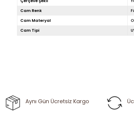
Çerçeve Şekli
Y
Cam Renk
F
Cam Materyal
O
Cam Tipi
U
Aynı Gün Ücretsiz Kargo
Üc