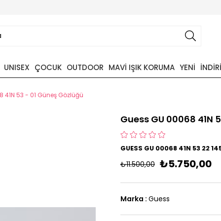
UNISEX
ÇOCUK
OUTDOOR
MAVİ IŞIK KORUMA
YENİ
İNDİR
 41N 53 - 01 Güneş Gözlüğü
Guess GU 00068 41N 5
GUESS GU 00068 41N 53 22 1
₺5.750,00
₺11.500,00
Marka
:
Guess