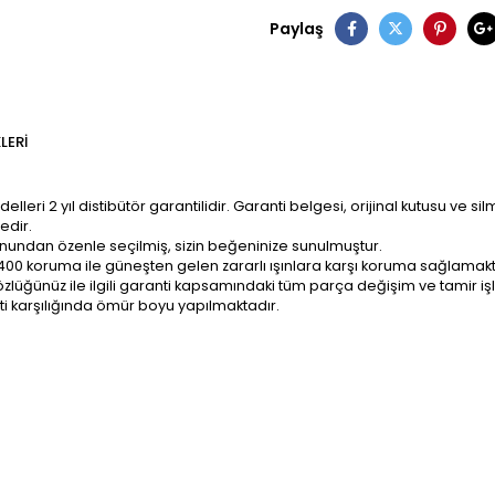
Paylaş
LERI
ri 2 yıl distibütör garantilidir. Garanti belgesi, orijinal kutusu ve sil
edir.
onundan özenle seçilmiş, sizin beğeninize sunulmuştur.
400 koruma ile güneşten gelen zararlı ışınlara karşı koruma sağlamakt
z; gözlüğünüz ile ilgili garanti kapsamındaki tüm parça değişim ve tami
ti karşılığında ömür boyu yapılmaktadır.