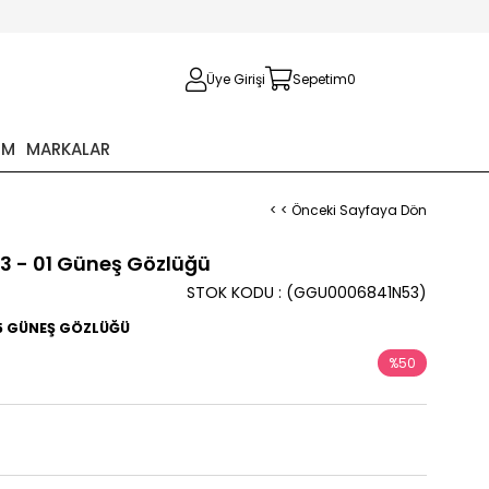
Üye Girişi
Sepetim
0
İM
MARKALAR
< < Önceki Sayfaya Dön
3 - 01 Güneş Gözlüğü
STOK KODU
(GGU0006841N53)
45 GÜNEŞ GÖZLÜĞÜ
%
50
İndirim