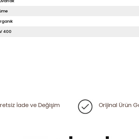
uvarlak
üme
rganik
V 400
retsiz İade ve Değişim
Orijinal Ürün G