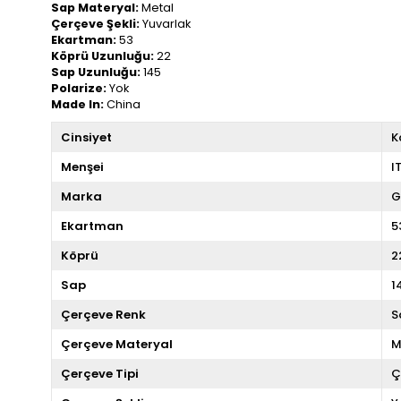
Sap Materyal:
Metal
Çerçeve Şekli:
Yuvarlak
Ekartman:
53
Köprü Uzunluğu:
22
Sap Uzunluğu:
145
Polarize:
Yok
Made In:
China
Cinsiyet
K
Menşei
I
Marka
G
Ekartman
5
Köprü
2
Sap
1
Çerçeve Renk
S
Çerçeve Materyal
M
Çerçeve Tipi
Ç