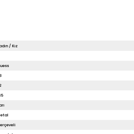
adın / Kız
T
uess
3
2
45
arı
etal
erçeveli