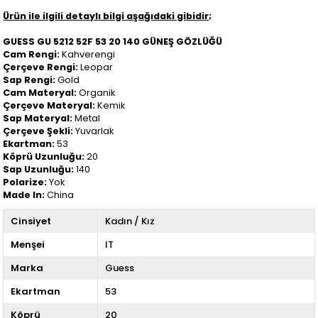
Ürün ile ilgili detaylı bilgi aşağıdaki gibidir;
GUESS GU 5212 52F 53 20 140 GÜNEŞ GÖZLÜĞÜ
Cam Rengi:
Kahverengi
Çerçeve Rengi:
Leopar
Sap Rengi:
Gold
Cam Materyal:
Organik
Çerçeve Materyal:
Kemik
Sap Materyal:
Metal
Çerçeve Şekli:
Yuvarlak
Ekartman:
53
Köprü Uzunluğu:
20
Sap Uzunluğu:
140
Polarize:
Yok
Made In:
China
Cinsiyet
Kadın / Kız
Menşei
IT
Marka
Guess
Ekartman
53
Köprü
20