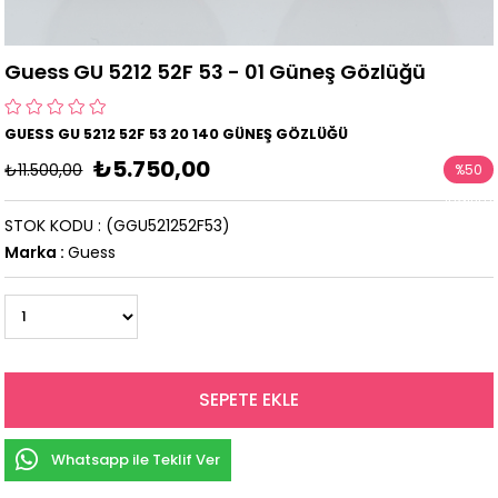
Guess GU 5212 52F 53 - 01 Güneş Gözlüğü
GUESS GU 5212 52F 53 20 140 GÜNEŞ GÖZLÜĞÜ
₺5.750,00
₺11.500,00
%
50
İndirim
STOK KODU
(GGU521252F53)
Marka
:
Guess
Whatsapp ile Teklif Ver