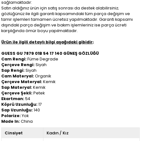
sağlamaktadır:
Satın aldığınız ürün için satış sonrası da destek alabilirsiniz;
gözlüğünüz ile ilgili garanti kapsamındaki tüm parça değişim ve
tamir işlemleri tamamen ücretsiz yapılmaktadır. Garanti kapsamı
dışındaki parça değişim ve bakım işlemleriniz ise parça ücreti
karşılığında ömür boyu yapılmaktadır.
Ürün ile ilgili detaylı bilgi aşağıdaki gibidir;
GUESS GU 7879 01B 54 17 140 GÜNEŞ GÖZLÜĞÜ
Cam Rengi:
Füme Degrade
Çerçeve Rengi:
Siyah
Sap Rengi:
Siyah
Cam Materyal:
Organik
Çerçeve Materyal:
Kemik
Sap Materyal:
Kemik
Çerçeve Şekli:
Petek
Ekartman:
54
Köprü Uzunluğu:
17
Sap Uzunluğu:
140
Polarize:
Yok
Made In:
China
Cinsiyet
Kadın / Kız