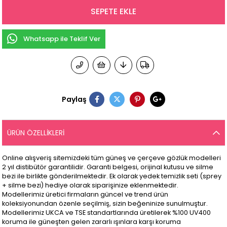
Whatsapp ile Teklif Ver
Paylaş
ÜRÜN ÖZELLIKLERI
Online alışveriş sitemizdeki tüm güneş ve çerçeve gözlük modelleri
2 yıl distibütör garantilidir. Garanti belgesi, orijinal kutusu ve silme
bezi ile birlikte gönderilmektedir. Ek olarak yedek temizlik seti (sprey
+ silme bezi) hediye olarak siparişinize eklenmektedir.
Modellerimiz üretici firmaların güncel ve trend ürün
koleksiyonundan özenle seçilmiş, sizin beğeninize sunulmuştur.
Modellerimiz UKCA ve TSE standartlarında üretilerek %100 UV400
koruma ile güneşten gelen zararlı ışınlara karşı koruma