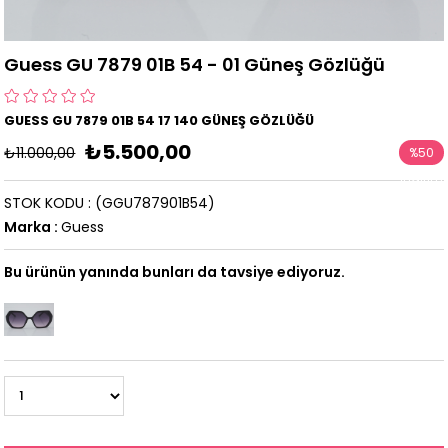
Guess GU 7879 01B 54 - 01 Güneş Gözlüğü
GUESS GU 7879 01B 54 17 140 GÜNEŞ GÖZLÜĞÜ
₺5.500,00
₺11.000,00
%
50
İndirim
STOK KODU
(GGU787901B54)
Marka
:
Guess
Bu ürünün yanında bunları da tavsiye ediyoruz.