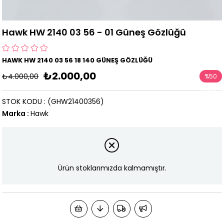
Hawk HW 2140 03 56 - 01 Güneş Gözlüğü
HAWK HW 2140 03 56 18 140 GÜNEŞ GÖZLÜĞÜ
₺2.000,00
₺4.000,00
%
50
İndirim
STOK KODU
(GHW21400356)
Marka
:
Hawk
Ürün stoklarımızda kalmamıştır.