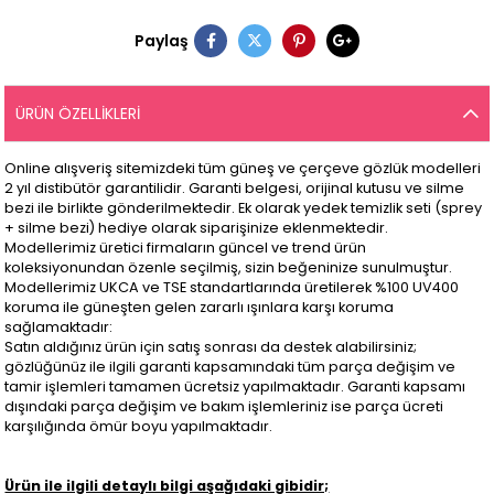
Paylaş
ÜRÜN ÖZELLIKLERI
Online alışveriş sitemizdeki tüm güneş ve çerçeve gözlük modelleri
2 yıl distibütör garantilidir. Garanti belgesi, orijinal kutusu ve silme
bezi ile birlikte gönderilmektedir. Ek olarak yedek temizlik seti (sprey
+ silme bezi) hediye olarak siparişinize eklenmektedir.
Modellerimiz üretici firmaların güncel ve trend ürün
koleksiyonundan özenle seçilmiş, sizin beğeninize sunulmuştur.
Modellerimiz UKCA ve TSE standartlarında üretilerek %100 UV400
koruma ile güneşten gelen zararlı ışınlara karşı koruma
sağlamaktadır:
Satın aldığınız ürün için satış sonrası da destek alabilirsiniz;
gözlüğünüz ile ilgili garanti kapsamındaki tüm parça değişim ve
tamir işlemleri tamamen ücretsiz yapılmaktadır. Garanti kapsamı
dışındaki parça değişim ve bakım işlemleriniz ise parça ücreti
karşılığında ömür boyu yapılmaktadır.
Ürün ile ilgili detaylı bilgi aşağıdaki gibidir;