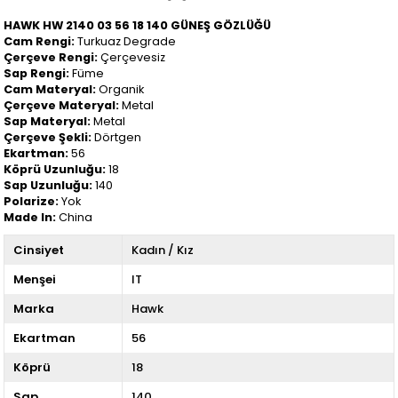
HAWK HW 2140 03 56 18 140 GÜNEŞ GÖZLÜĞÜ
Cam Rengi:
Turkuaz Degrade
Çerçeve Rengi:
Çerçevesiz
Sap Rengi:
Füme
Cam Materyal:
Organik
Çerçeve Materyal:
Metal
Sap Materyal:
Metal
Çerçeve Şekli:
Dörtgen
Ekartman:
56
Köprü Uzunluğu:
18
Sap Uzunluğu:
140
Polarize:
Yok
Made In:
China
Cinsiyet
Kadın / Kız
Menşei
IT
Marka
Hawk
Ekartman
56
Köprü
18
Sap
140