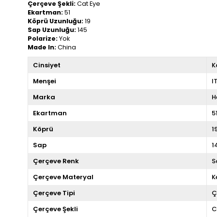
Çerçeve Şekli:
Cat Eye
Ekartman:
51
Köprü Uzunluğu:
19
Sap Uzunluğu:
145
Polarize:
Yok
Made In:
China
Cinsiyet
K
Menşei
I
Marka
H
Ekartman
5
Köprü
1
Sap
1
Çerçeve Renk
S
Çerçeve Materyal
K
Çerçeve Tipi
Ç
Çerçeve Şekli
C