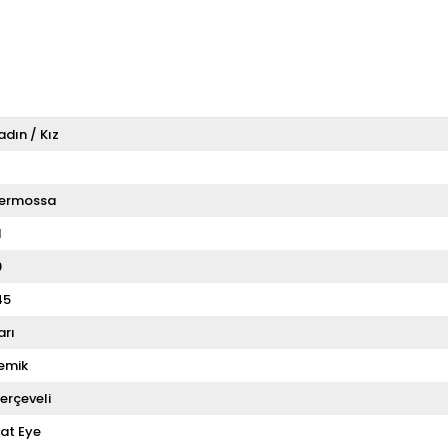
adın / Kız
T
ermossa
1
9
45
arı
emik
erçeveli
at Eye