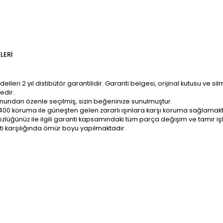
LERI
ri 2 yıl distibütör garantilidir. Garanti belgesi, orijinal kutusu ve sil
edir.
onundan özenle seçilmiş, sizin beğeninize sunulmuştur.
400 koruma ile güneşten gelen zararlı ışınlara karşı koruma sağlamakt
z; gözlüğünüz ile ilgili garanti kapsamındaki tüm parça değişim ve tami
ti karşılığında ömür boyu yapılmaktadır.