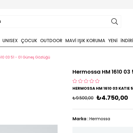
UNISEX
ÇOCUK
OUTDOOR
MAVİ IŞIK KORUMA
YENİ
İNDİR
10 03 51 - 01 Güneş Gözlüğü
Hermossa HM 1610 03 
HERMOSSA HM 1610 03 KATIE 5
₺4.750,00
₺9.500,00
Marka
:
Hermossa