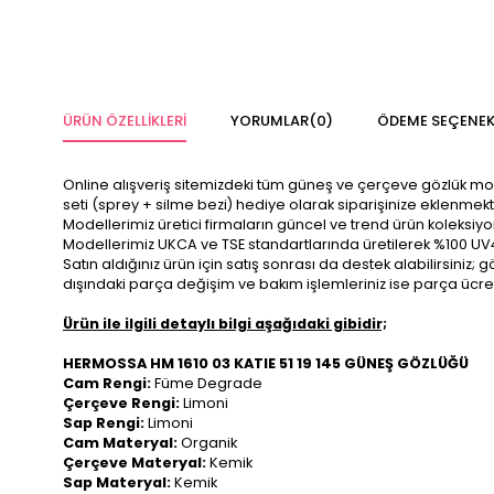
ÜRÜN ÖZELLIKLERI
YORUMLAR
(0)
ÖDEME SEÇENEK
Online alışveriş sitemizdeki tüm güneş ve çerçeve gözlük modelle
seti (sprey + silme bezi) hediye olarak siparişinize eklenmekt
Modellerimiz üretici firmaların güncel ve trend ürün koleksiy
Modellerimiz UKCA ve TSE standartlarında üretilerek %100 UV
Satın aldığınız ürün için satış sonrası da destek alabilirsini
dışındaki parça değişim ve bakım işlemleriniz ise parça ücre
Ürün ile ilgili detaylı bilgi aşağıdaki gibidir;
HERMOSSA HM 1610 03 KATIE 51 19 145 GÜNEŞ GÖZLÜĞÜ
Cam Rengi:
Füme Degrade
Çerçeve Rengi:
Limoni
Sap Rengi:
Limoni
Cam Materyal:
Organik
Çerçeve Materyal:
Kemik
Sap Materyal:
Kemik