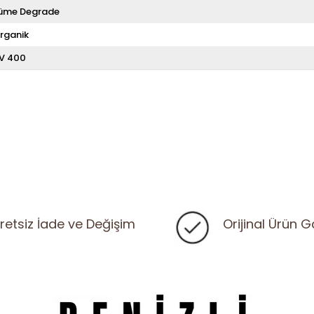
üme Degrade
rganik
V 400
retsiz İade ve Değişim
Orijinal Ürün G