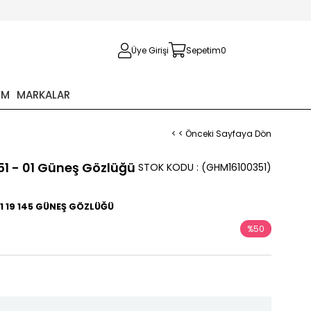
Üye Girişi
Sepetim
0
İM
MARKALAR
< < Önceki Sayfaya Dön
51 - 01 Güneş Gözlüğü
STOK KODU
(GHM16100351)
1 19 145 GÜNEŞ GÖZLÜĞÜ
%
50
İndirim