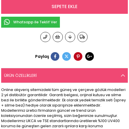
Whatsapp ile Teklif Ver
Paylaş
ÜRÜN ÖZELLIKLERI
Online alışveriş sitemizdeki tüm güneş ve çerçeve gözlük modelleri
2 yıl distibütör garantilidir. Garanti belgesi, orijinal kutusu ve silme
bezi ile birlikte gönderilmektedir. Ek olarak yedek temizlik seti (sprey
+ silme bezi) hediye olarak siparişinize eklenmektedir.
Modellerimiz üretici firmaların güncel ve trend ürün
koleksiyonundan özenle seçilmiş, sizin beğeninize sunulmuştur.
Modellerimiz UKCA ve TSE standartlarında üretilerek %100 UV400
koruma ile güneşten gelen zararlı ışınlara karşı koruma