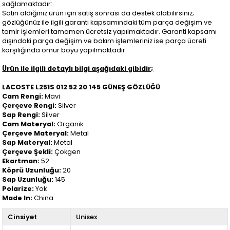
sağlamaktadır:
Satın aldığınız ürün için satış sonrası da destek alabilirsiniz;
gözlüğünüz ile ilgili garanti kapsamındaki tüm parça değişim ve
tamir işlemleri tamamen ücretsiz yapılmaktadır. Garanti kapsamı
dışındaki parça değişim ve bakım işlemleriniz ise parça ücreti
karşılığında ömür boyu yapılmaktadır.
Ürün ile ilgili detaylı bilgi aşağıdaki gibidir;
LACOSTE L251S 012 52 20 145 GÜNEŞ GÖZLÜĞÜ
Cam Rengi:
Mavi
Çerçeve Rengi:
Silver
Sap Rengi:
Silver
Cam Materyal:
Organik
Çerçeve Materyal:
Metal
Sap Materyal:
Metal
Çerçeve Şekli:
Çokgen
Ekartman:
52
Köprü Uzunluğu:
20
Sap Uzunluğu:
145
Polarize:
Yok
Made In:
China
Cinsiyet
Unisex