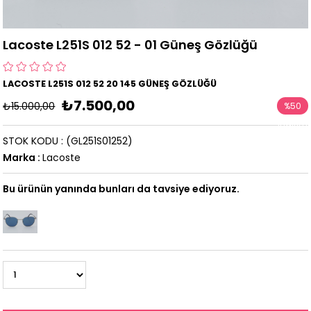
Lacoste L251S 012 52 - 01 Güneş Gözlüğü
LACOSTE L251S 012 52 20 145 GÜNEŞ GÖZLÜĞÜ
₺7.500,00
₺15.000,00
%
50
İndirim
STOK KODU
(GL251S01252)
Marka
:
Lacoste
Bu ürünün yanında bunları da tavsiye ediyoruz.