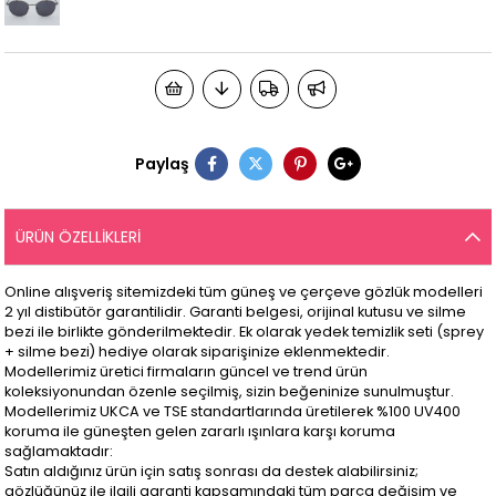
Paylaş
ÜRÜN ÖZELLIKLERI
Online alışveriş sitemizdeki tüm güneş ve çerçeve gözlük modelleri
2 yıl distibütör garantilidir. Garanti belgesi, orijinal kutusu ve silme
bezi ile birlikte gönderilmektedir. Ek olarak yedek temizlik seti (sprey
+ silme bezi) hediye olarak siparişinize eklenmektedir.
Modellerimiz üretici firmaların güncel ve trend ürün
koleksiyonundan özenle seçilmiş, sizin beğeninize sunulmuştur.
Modellerimiz UKCA ve TSE standartlarında üretilerek %100 UV400
koruma ile güneşten gelen zararlı ışınlara karşı koruma
sağlamaktadır:
Satın aldığınız ürün için satış sonrası da destek alabilirsiniz;
gözlüğünüz ile ilgili garanti kapsamındaki tüm parça değişim ve