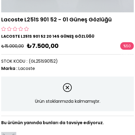
Lacoste L251S 901 52 - 01 Güneş Gözlüğü
LACOSTE L251S 901 52 20 145 GÜNEŞ GÖZLÜĞÜ
₺7.500,00
₺15.000,00
%
50
İndirim
STOK KODU
(GL251S90152)
Marka
:
Lacoste
Ürün stoklarımızda kalmamıştır.
Bu ürünün yanında bunları da tavsiye ediyoruz.