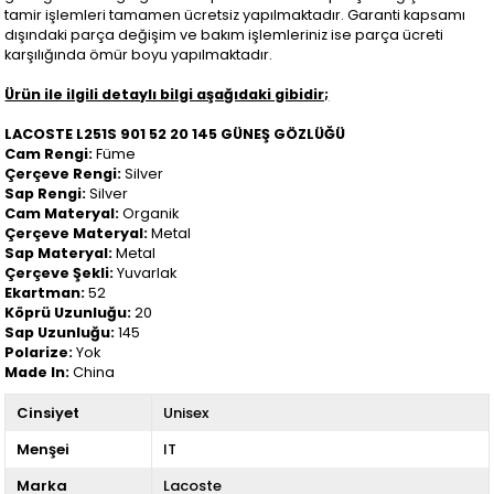
tamir işlemleri tamamen ücretsiz yapılmaktadır. Garanti kapsamı
dışındaki parça değişim ve bakım işlemleriniz ise parça ücreti
karşılığında ömür boyu yapılmaktadır.
Ürün ile ilgili detaylı bilgi aşağıdaki gibidir;
LACOSTE L251S 901 52 20 145 GÜNEŞ GÖZLÜĞÜ
Cam Rengi:
Füme
Çerçeve Rengi:
Silver
Sap Rengi:
Silver
Cam Materyal:
Organik
Çerçeve Materyal:
Metal
Sap Materyal:
Metal
Çerçeve Şekli:
Yuvarlak
Ekartman:
52
Köprü Uzunluğu:
20
Sap Uzunluğu:
145
Polarize:
Yok
Made In:
China
Cinsiyet
Unisex
Menşei
IT
Marka
Lacoste