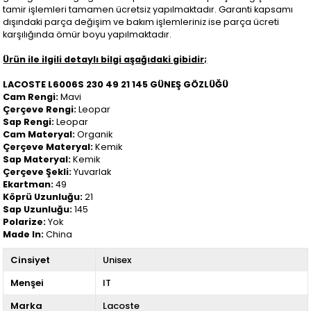
tamir işlemleri tamamen ücretsiz yapılmaktadır. Garanti kapsamı
dışındaki parça değişim ve bakım işlemleriniz ise parça ücreti
karşılığında ömür boyu yapılmaktadır.
Ürün ile ilgili detaylı bilgi aşağıdaki gibidir;
LACOSTE L6006S 230 49 21 145 GÜNEŞ GÖZLÜĞÜ
Cam Rengi:
Mavi
Çerçeve Rengi:
Leopar
Sap Rengi:
Leopar
Cam Materyal:
Organik
Çerçeve Materyal:
Kemik
Sap Materyal:
Kemik
Çerçeve Şekli:
Yuvarlak
Ekartman:
49
Köprü Uzunluğu:
21
Sap Uzunluğu:
145
Polarize:
Yok
Made In:
China
Cinsiyet
Unisex
Menşei
IT
Marka
Lacoste