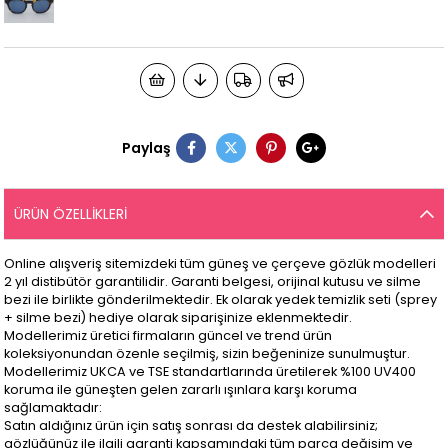
Paylaş
ÜRÜN ÖZELLIKLERI
Online alışveriş sitemizdeki tüm güneş ve çerçeve gözlük modelleri
2 yıl distibütör garantilidir. Garanti belgesi, orijinal kutusu ve silme
bezi ile birlikte gönderilmektedir. Ek olarak yedek temizlik seti (sprey
+ silme bezi) hediye olarak siparişinize eklenmektedir.
Modellerimiz üretici firmaların güncel ve trend ürün
koleksiyonundan özenle seçilmiş, sizin beğeninize sunulmuştur.
Modellerimiz UKCA ve TSE standartlarında üretilerek %100 UV400
koruma ile güneşten gelen zararlı ışınlara karşı koruma
sağlamaktadır:
Satın aldığınız ürün için satış sonrası da destek alabilirsiniz;
gözlüğünüz ile ilgili garanti kapsamındaki tüm parça değişim ve