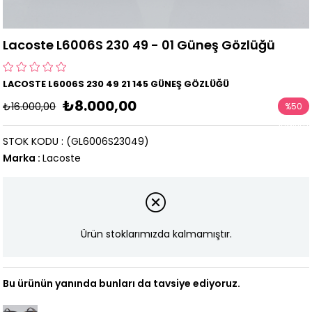
Lacoste L6006S 230 49 - 01 Güneş Gözlüğü
LACOSTE L6006S 230 49 21 145 GÜNEŞ GÖZLÜĞÜ
₺8.000,00
₺16.000,00
%
50
İndirim
STOK KODU
(GL6006S23049)
Marka
:
Lacoste
Ürün stoklarımızda kalmamıştır.
Bu ürünün yanında bunları da tavsiye ediyoruz.