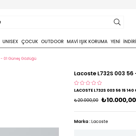
UNISEX
ÇOCUK
OUTDOOR
MAVİ IŞIK KORUMA
YENİ
İNDİR
 - 01 Güneş Gözlüğü
Lacoste L732S 003 56 
LACOSTE L732S 003 56 15 14
₺10.000,00
₺20.000,00
Marka
:
Lacoste