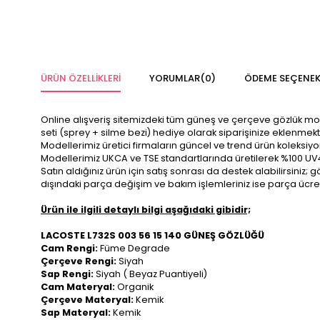
ÜRÜN ÖZELLIKLERI
YORUMLAR
(0)
ÖDEME SEÇENEK
Online alışveriş sitemizdeki tüm güneş ve çerçeve gözlük modelle
seti (sprey + silme bezi) hediye olarak siparişinize eklenmekt
Modellerimiz üretici firmaların güncel ve trend ürün koleksiy
Modellerimiz UKCA ve TSE standartlarında üretilerek %100 UV
Satın aldığınız ürün için satış sonrası da destek alabilirsini
dışındaki parça değişim ve bakım işlemleriniz ise parça ücre
Ürün ile ilgili detaylı bilgi aşağıdaki gibidir;
LACOSTE L732S 003 56 15 140 GÜNEŞ GÖZLÜĞÜ
Cam Rengi:
Füme Degrade
Çerçeve Rengi:
Siyah
Sap Rengi:
Siyah ( Beyaz Puantiyeli)
Cam Materyal:
Organik
Çerçeve Materyal:
Kemik
Sap Materyal:
Kemik