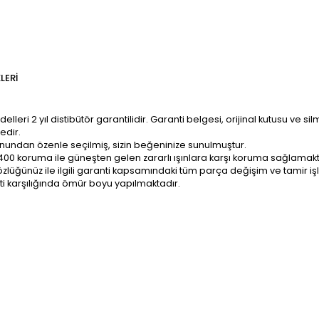
LERI
ri 2 yıl distibütör garantilidir. Garanti belgesi, orijinal kutusu ve sil
edir.
onundan özenle seçilmiş, sizin beğeninize sunulmuştur.
400 koruma ile güneşten gelen zararlı ışınlara karşı koruma sağlamakt
z; gözlüğünüz ile ilgili garanti kapsamındaki tüm parça değişim ve tami
ti karşılığında ömür boyu yapılmaktadır.