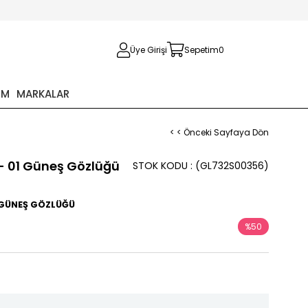
Üye Girişi
Sepetim
0
İM
MARKALAR
< < Önceki Sayfaya Dön
- 01 Güneş Gözlüğü
STOK KODU
(GL732S00356)
0 GÜNEŞ GÖZLÜĞÜ
%
50
İndirim