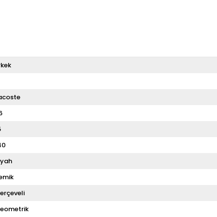
rkek
T
acoste
6
5
40
iyah
emik
erçeveli
eometrik