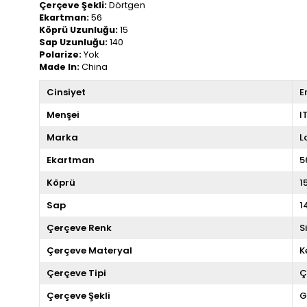
Çerçeve Şekli:
Dörtgen
Ekartman:
56
Köprü Uzunluğu:
15
Sap Uzunluğu:
140
Polarize:
Yok
Made In:
China
Cinsiyet
E
Menşei
I
Marka
L
Ekartman
5
Köprü
1
Sap
1
Çerçeve Renk
S
Çerçeve Materyal
K
Çerçeve Tipi
Ç
Çerçeve Şekli
G