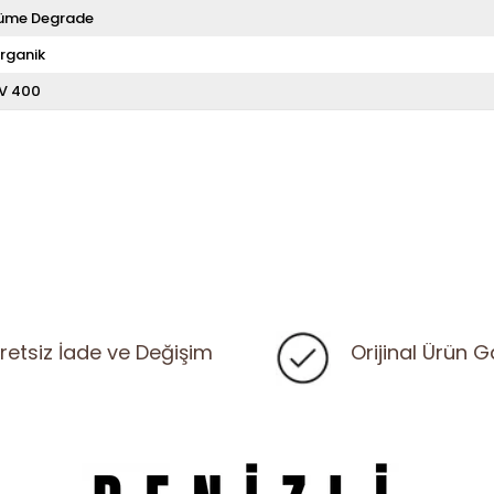
üme Degrade
rganik
V 400
retsiz İade ve Değişim
Orijinal Ürün G