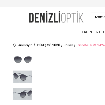
KADIN
ERKEK
Anasayfa
GÜNEŞ GÖZLÜĞÜ
Unisex
Lacoste L197S N 424