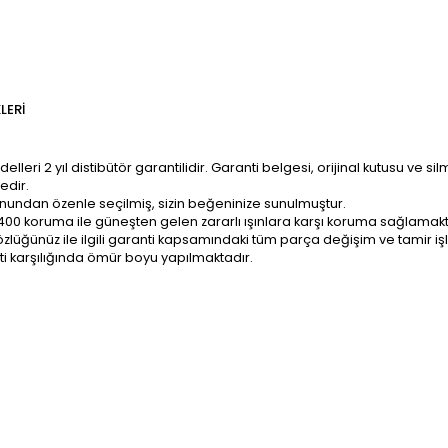
LERI
ri 2 yıl distibütör garantilidir. Garanti belgesi, orijinal kutusu ve sil
edir.
onundan özenle seçilmiş, sizin beğeninize sunulmuştur.
400 koruma ile güneşten gelen zararlı ışınlara karşı koruma sağlamakt
z; gözlüğünüz ile ilgili garanti kapsamındaki tüm parça değişim ve tami
ti karşılığında ömür boyu yapılmaktadır.