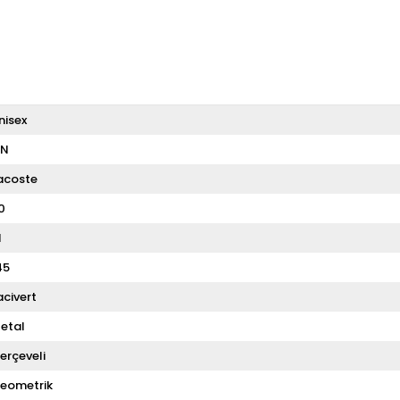
nisex
N
acoste
0
1
45
acivert
etal
erçeveli
eometrik