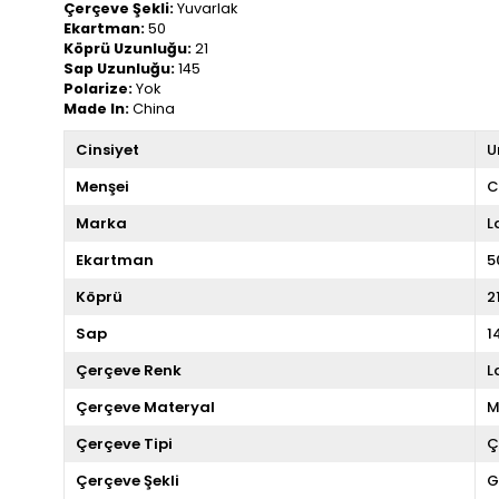
Çerçeve Şekli:
Yuvarlak
Ekartman:
50
Köprü Uzunluğu:
21
Sap Uzunluğu:
145
Polarize:
Yok
Made In:
China
Cinsiyet
U
Menşei
C
Marka
L
Ekartman
5
Köprü
2
Sap
1
Çerçeve Renk
L
Çerçeve Materyal
M
Çerçeve Tipi
Ç
Çerçeve Şekli
G