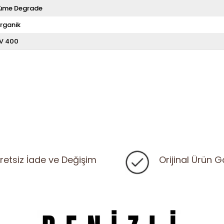
üme Degrade
rganik
V 400
retsiz İade ve Değişim
Orijinal Ürün G