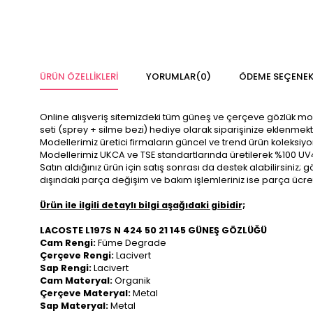
ÜRÜN ÖZELLIKLERI
YORUMLAR
(0)
ÖDEME SEÇENEK
Online alışveriş sitemizdeki tüm güneş ve çerçeve gözlük modelle
seti (sprey + silme bezi) hediye olarak siparişinize eklenmekt
Modellerimiz üretici firmaların güncel ve trend ürün koleksiy
Modellerimiz UKCA ve TSE standartlarında üretilerek %100 UV
Satın aldığınız ürün için satış sonrası da destek alabilirsini
dışındaki parça değişim ve bakım işlemleriniz ise parça ücre
Ürün ile ilgili detaylı bilgi aşağıdaki gibidir;
LACOSTE L197S N 424 50 21 145 GÜNEŞ GÖZLÜĞÜ
Cam Rengi:
Füme Degrade
Çerçeve Rengi:
Lacivert
Sap Rengi:
Lacivert
Cam Materyal:
Organik
Çerçeve Materyal:
Metal
Sap Materyal:
Metal