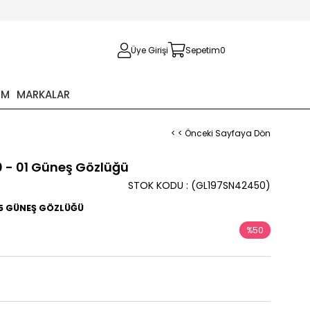
Üye Girişi
Sepetim
0
İM
MARKALAR
< < Önceki Sayfaya Dön
0 - 01 Güneş Gözlüğü
STOK KODU
(GL197SN42450)
145 GÜNEŞ GÖZLÜĞÜ
%
50
İndirim