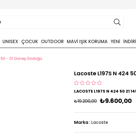
UNISEX
ÇOCUK
OUTDOOR
MAVİ IŞIK KORUMA
YENİ
İNDİR
 50 - 01 Güneş Gözlüğü
Lacoste L197S N 424 5
LACOSTE L197S N 424 50 21 
₺9.600,00
₺19.200,00
Marka
:
Lacoste