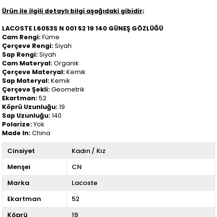
Ürün ile ilgili detaylı bilgi aşağıdaki gibidir;
LACOSTE L6053S N 001 52 19 140 GÜNEŞ GÖZLÜĞÜ
Cam Rengi:
Füme
Çerçeve Rengi:
Siyah
Sap Rengi:
Siyah
Cam Materyal:
Organik
Çerçeve Materyal:
Kemik
Sap Materyal:
Kemik
Çerçeve Şekli:
Geometrik
Ekartman:
52
Köprü Uzunluğu:
19
Sap Uzunluğu:
140
Polarize:
Yok
Made In:
China
Cinsiyet
Kadın / Kız
Menşei
CN
Marka
Lacoste
Ekartman
52
Köprü
19