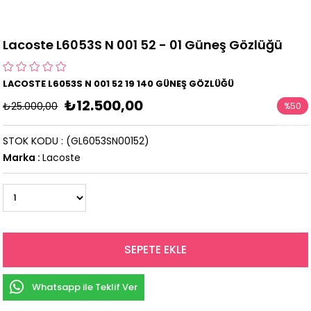
Lacoste L6053S N 001 52 - 01 Güneş Gözlüğü
LACOSTE L6053S N 001 52 19 140 GÜNEŞ GÖZLÜĞÜ
₺12.500,00
₺25.000,00
%
50
İndirim
STOK KODU
(GL6053SN00152)
Marka
:
Lacoste
Whatsapp ile Teklif Ver