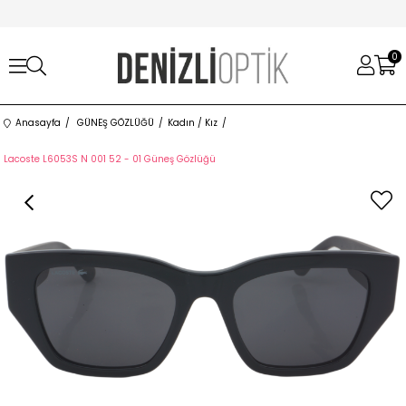
0
Anasayfa
GÜNEŞ GÖZLÜĞÜ
Kadın / Kız
Lacoste L6053S N 001 52 - 01 Güneş Gözlüğü