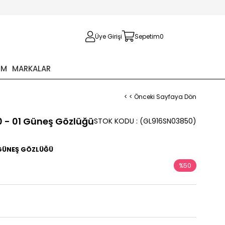
Üye Girişi
Sepetim
0
İM
MARKALAR
< < Önceki Sayfaya Dön
0 - 01 Güneş Gözlüğü
STOK KODU
(GL916SN03850)
5 GÜNEŞ GÖZLÜĞÜ
%
50
İndirim