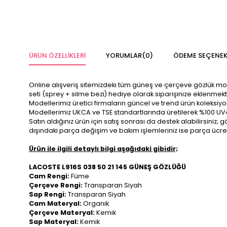
ÜRÜN ÖZELLIKLERI
YORUMLAR
(0)
ÖDEME SEÇENEK
Online alışveriş sitemizdeki tüm güneş ve çerçeve gözlük modelle
seti (sprey + silme bezi) hediye olarak siparişinize eklenmekt
Modellerimiz üretici firmaların güncel ve trend ürün koleksiy
Modellerimiz UKCA ve TSE standartlarında üretilerek %100 UV
Satın aldığınız ürün için satış sonrası da destek alabilirsini
dışındaki parça değişim ve bakım işlemleriniz ise parça ücre
Ürün ile ilgili detaylı bilgi aşağıdaki gibidir;
LACOSTE L916S 038 50 21 145 GÜNEŞ GÖZLÜĞÜ
Cam Rengi:
Füme
Çerçeve Rengi:
Transparan Siyah
Sap Rengi:
Transparan Siyah
Cam Materyal:
Organik
Çerçeve Materyal:
Kemik
Sap Materyal:
Kemik