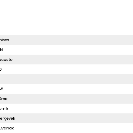
nisex
N
acoste
0
1
45
üme
emik
erçeveli
uvarlak