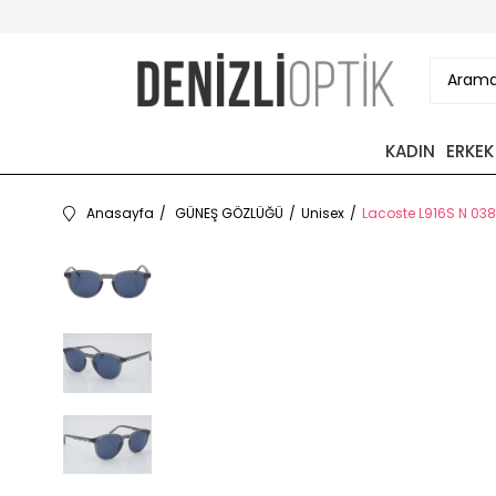
KADIN
ERKEK
Anasayfa
GÜNEŞ GÖZLÜĞÜ
Unisex
Lacoste L916S N 038