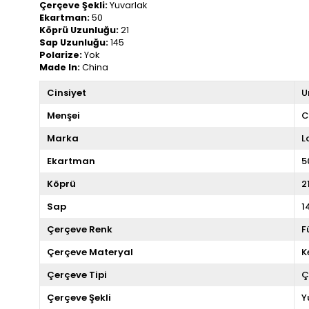
Çerçeve Şekli:
Yuvarlak
Ekartman:
50
Köprü Uzunluğu:
21
Sap Uzunluğu:
145
Polarize:
Yok
Made In:
China
Cinsiyet
U
Menşei
C
Marka
L
Ekartman
5
Köprü
2
Sap
1
Çerçeve Renk
F
Çerçeve Materyal
K
Çerçeve Tipi
Ç
Çerçeve Şekli
Y