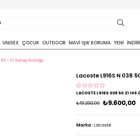
UNISEX
ÇOCUK
OUTDOOR
MAVİ IŞIK KORUMA
YENİ
İNDİR
 50 - 01 Güneş Gözlüğü
Lacoste L916S N 038 5
LACOSTE L916S 038 50 21 14
₺9.600,00
₺19.200,00
Marka
:
Lacoste