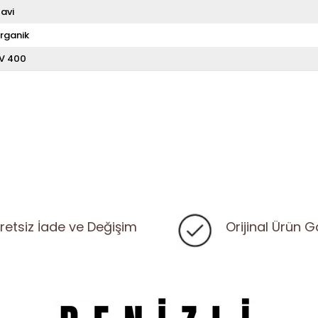
avi
rganik
V 400
retsiz İade ve Değişim
Orijinal Ürün G