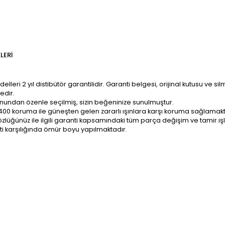
LERI
ri 2 yıl distibütör garantilidir. Garanti belgesi, orijinal kutusu ve sil
edir.
onundan özenle seçilmiş, sizin beğeninize sunulmuştur.
400 koruma ile güneşten gelen zararlı ışınlara karşı koruma sağlamakt
z; gözlüğünüz ile ilgili garanti kapsamındaki tüm parça değişim ve tami
ti karşılığında ömür boyu yapılmaktadır.