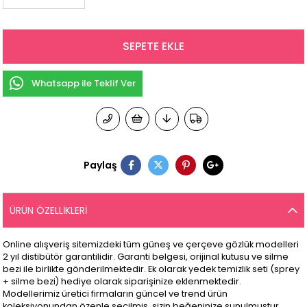
Whatsapp ile Teklif Ver
Paylaş
ÜRÜN ÖZELLIKLERI
Online alışveriş sitemizdeki tüm güneş ve çerçeve gözlük modelleri
2 yıl distibütör garantilidir. Garanti belgesi, orijinal kutusu ve silme
bezi ile birlikte gönderilmektedir. Ek olarak yedek temizlik seti (sprey
+ silme bezi) hediye olarak siparişinize eklenmektedir.
Modellerimiz üretici firmaların güncel ve trend ürün
koleksiyonundan özenle seçilmiş, sizin beğeninize sunulmuştur.