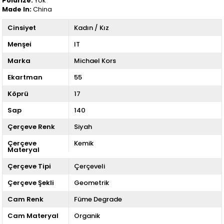
Polarize:
Yok
Made In:
China
Cinsiyet
Kadın / Kız
Menşei
IT
Marka
Michael Kors
Ekartman
55
Köprü
17
Sap
140
Çerçeve Renk
Siyah
Çerçeve
Kemik
Materyal
Çerçeve Tipi
Çerçeveli
Çerçeve Şekli
Geometrik
Cam Renk
Füme Degrade
Cam Materyal
Organik