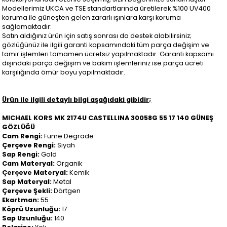
Modellerimiz UKCA ve TSE standartlarında üretilerek %100 UV400
koruma ile güneşten gelen zararlı ışınlara karşı koruma
sağlamaktadır:
Satın aldığınız ürün için satış sonrası da destek alabilirsiniz;
gözlüğünüz ile ilgili garanti kapsamındaki tüm parça değişim ve
tamir işlemleri tamamen ücretsiz yapılmaktadır. Garanti kapsamı
dışındaki parça değişim ve bakım işlemleriniz ise parça ücreti
karşılığında ömür boyu yapılmaktadır.
Ürün ile ilgili detaylı bilgi aşağıdaki gibidir;
MICHAEL KORS MK 2174U CASTELLINA 30058G 55 17 140 GÜNEŞ
GÖZLÜĞÜ
Cam Rengi:
Füme Degrade
Çerçeve Rengi:
Siyah
Sap Rengi:
Gold
Cam Materyal:
Organik
Çerçeve Materyal:
Kemik
Sap Materyal:
Metal
Çerçeve Şekli:
Dörtgen
Ekartman:
55
Köprü Uzunluğu:
17
Sap Uzunluğu:
140