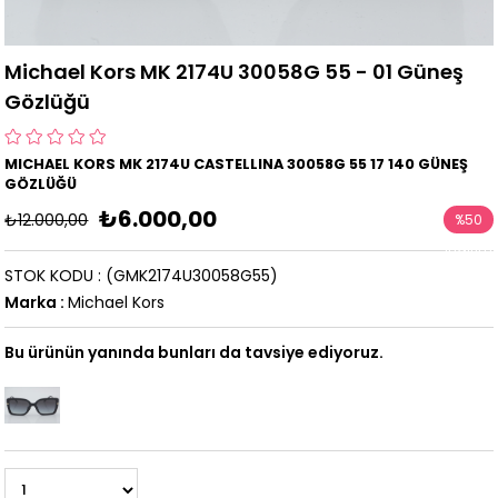
Michael Kors MK 2174U 30058G 55 - 01 Güneş
Gözlüğü
MICHAEL KORS MK 2174U CASTELLINA 30058G 55 17 140 GÜNEŞ
GÖZLÜĞÜ
₺6.000,00
₺12.000,00
%
50
İndirim
STOK KODU
(GMK2174U30058G55)
Marka
:
Michael Kors
Bu ürünün yanında bunları da tavsiye ediyoruz.