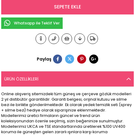
Whatsapp ile Teklif Ver
Paylaş
ÜRÜN ÖZELLIKLERI
Online alışveriş sitemizdeki tüm güneş ve çerçeve gözlük modelleri
2 yıl distibütör garantilidir. Garanti belgesi, orijinal kutusu ve silme
bezi ile birlikte gönderilmektedir. Ek olarak yedek temizlik seti (sprey
+ silme bezi) hediye olarak siparişinize eklenmektedir.
Modellerimiz üretici firmaların güncel ve trend ürün
koleksiyonundan özenle seçilmiş, sizin beğeninize sunulmuştur.
Modellerimiz UKCA ve TSE standartlarında üretilerek %100 UV400
koruma ile güneşten gelen zararlı ışınlara karşı koruma