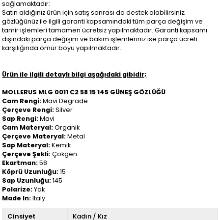
sağlamaktadır:
Satın aldığınız ürün için satış sonrası da destek alabilirsiniz;
gözlüğünüz ile ilgili garanti kapsamındaki tüm parça değişim ve
tamir işlemleri tamamen ücretsiz yapılmaktadır. Garanti kapsamı
dışındaki parça değişim ve bakım işlemleriniz ise parça ücreti
karşılığında ömür boyu yapılmaktadır.
Ürün ile ilgili detaylı bilgi aşağıdaki gibidir;
MOLLERUS MLG 0011 C2 58 15 145 GÜNEŞ GÖZLÜĞÜ
Cam Rengi:
Mavi Degrade
Çerçeve Rengi:
Silver
Sap Rengi:
Mavi
Cam Materyal:
Organik
Çerçeve Materyal:
Metal
Sap Materyal:
Kemik
Çerçeve Şekli:
Çokgen
Ekartman:
58
Köprü Uzunluğu:
15
Sap Uzunluğu:
145
Polarize:
Yok
Made In:
Italy
Cinsiyet
Kadın / Kız