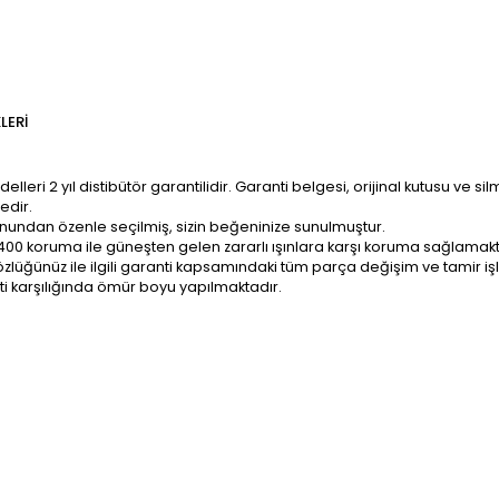
LERI
ri 2 yıl distibütör garantilidir. Garanti belgesi, orijinal kutusu ve sil
edir.
onundan özenle seçilmiş, sizin beğeninize sunulmuştur.
400 koruma ile güneşten gelen zararlı ışınlara karşı koruma sağlamakt
z; gözlüğünüz ile ilgili garanti kapsamındaki tüm parça değişim ve tami
ti karşılığında ömür boyu yapılmaktadır.