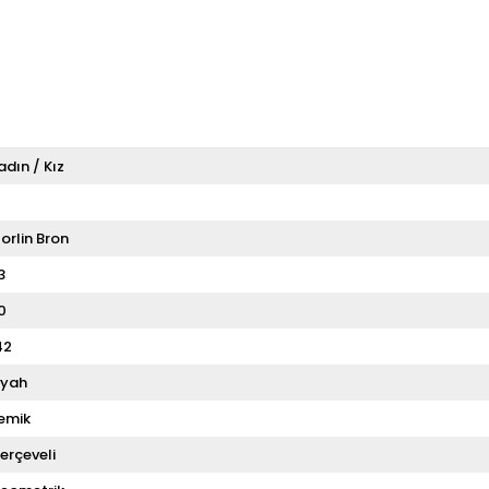
adın / Kız
T
orlin Bron
3
0
42
iyah
emik
erçeveli