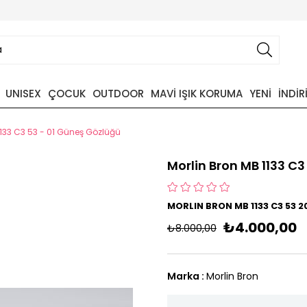
UNISEX
ÇOCUK
OUTDOOR
MAVİ IŞIK KORUMA
YENİ
İNDİR
1133 C3 53 - 01 Güneş Gözlüğü
Morlin Bron MB 1133 C
MORLIN BRON MB 1133 C3 53 
₺4.000,00
₺8.000,00
Marka
:
Morlin Bron