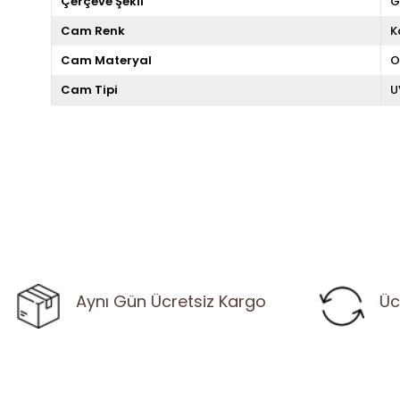
Çerçeve Şekli
G
Cam Renk
K
Cam Materyal
O
Cam Tipi
U
Aynı Gün Ücretsiz Kargo
Üc