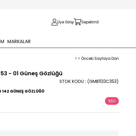
Üye Girişi
Sepetim
0
İM
MARKALAR
< < Önceki Sayfaya Dön
3 53 - 01 Güneş Gözlüğü
STOK KODU
(GMB1133C353)
20 142 GÜNEŞ GÖZLÜĞÜ
%
50
İndirim