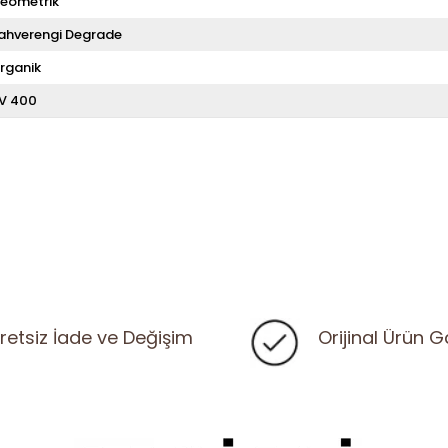
eometrik
ahverengi Degrade
rganik
V 400
retsiz İade ve Değişim
Orijinal Ürün G