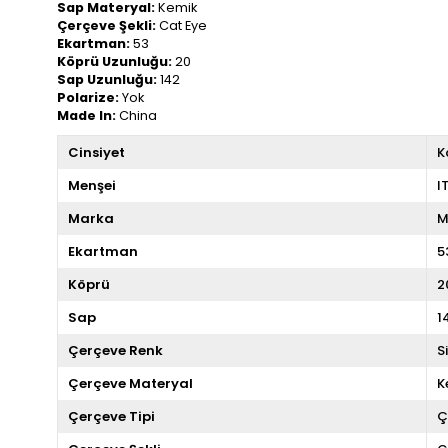
Sap Materyal:
Kemik
Çerçeve Şekli:
Cat Eye
Ekartman:
53
Köprü Uzunluğu:
20
Sap Uzunluğu:
142
Polarize:
Yok
Made In:
China
Cinsiyet
K
Menşei
I
Marka
M
Ekartman
5
Köprü
2
Sap
1
Çerçeve Renk
S
Çerçeve Materyal
K
Çerçeve Tipi
Ç