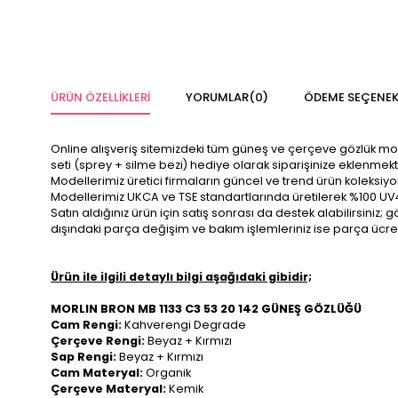
ÜRÜN ÖZELLIKLERI
YORUMLAR
(0)
ÖDEME SEÇENEK
Online alışveriş sitemizdeki tüm güneş ve çerçeve gözlük modelle
seti (sprey + silme bezi) hediye olarak siparişinize eklenmekt
Modellerimiz üretici firmaların güncel ve trend ürün koleksiy
Modellerimiz UKCA ve TSE standartlarında üretilerek %100 UV
Satın aldığınız ürün için satış sonrası da destek alabilirsini
dışındaki parça değişim ve bakım işlemleriniz ise parça ücre
Ürün ile ilgili detaylı bilgi aşağıdaki gibidir;
MORLIN BRON MB 1133 C3 53 20 142 GÜNEŞ GÖZLÜĞÜ
Cam Rengi:
Kahverengi Degrade
Çerçeve Rengi:
Beyaz + Kırmızı
Sap Rengi:
Beyaz + Kırmızı
Cam Materyal:
Organik
Çerçeve Materyal:
Kemik