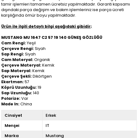
tamir işlemleri tamamen ücretsiz yapılmaktadır. Garanti kapsamı
dışındaki parça değişim ve bakım işlemleriniz ise parça ücreti
karşılığında ömür boyu yapılmaktadır.
Ürün ile ilgili detaylı bilgi aşağıdaki gibidir;
MUSTANG MU 1647 C2 57 19 140 GÜNEŞ GÖZLÜĞÜ
Cam Rengi:
Yeşil
Çerçeve Rengi:
Siyah
Sap Rengi:
Siyah
Cam Materyal:
Organik
Çerçeve Materyal:
Kemik
Sap Materyal:
Kemik
Çerçeve Şekli:
Dikörtgen
Ekartman:
57
Köprü Uzunluğu:
19
Sap Uzunluğu:
140
Polarize:
Var
Made In:
China
Cinsiyet
Erkek
Menşei
IT
Marka
Mustang