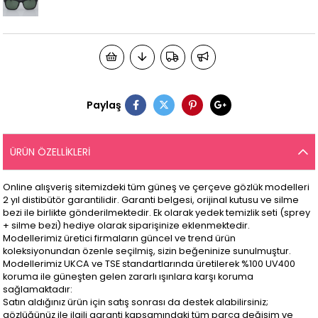
Paylaş
ÜRÜN ÖZELLIKLERI
Online alışveriş sitemizdeki tüm güneş ve çerçeve gözlük modelleri
2 yıl distibütör garantilidir. Garanti belgesi, orijinal kutusu ve silme
bezi ile birlikte gönderilmektedir. Ek olarak yedek temizlik seti (sprey
+ silme bezi) hediye olarak siparişinize eklenmektedir.
Modellerimiz üretici firmaların güncel ve trend ürün
koleksiyonundan özenle seçilmiş, sizin beğeninize sunulmuştur.
Modellerimiz UKCA ve TSE standartlarında üretilerek %100 UV400
koruma ile güneşten gelen zararlı ışınlara karşı koruma
sağlamaktadır:
Satın aldığınız ürün için satış sonrası da destek alabilirsiniz;
gözlüğünüz ile ilgili garanti kapsamındaki tüm parça değişim ve