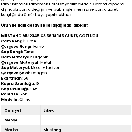
tamir işlemleri tamamen ücretsiz yapılmaktadır. Garanti kapsamı
dışındaki parça değişim ve bakım işlemleriniz ise parça ücreti
karşılığında ömür boyu yapılmaktadır.
Ürün ile ilgili detaylı bilgi aşağıdaki gibidir;
MUSTANG MU 2345 C3 56 18 145 GÜNEŞ GÖZLÜĞÜ
Cam Rengi:
Füme
Çerçeve Rengi:
Füme
Sap Rengi:
Füme
Cam Materyal:
Organik
Çerçeve Materyal:
Metal
Sap Materyal:
Metal + Lacivert
Çerçeve Şekli:
Dörtgen
Ekartman:
56
Köprü Uzunluğu:
18
Sap Uzunluğu:
145
Polarize:
Yok
Made In:
China
Cinsiyet
Erkek
Menşei
IT
Marka
Mustang