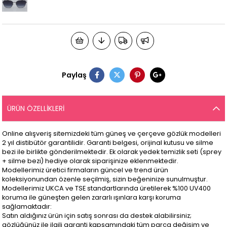
Paylaş
ÜRÜN ÖZELLIKLERI
Online alışveriş sitemizdeki tüm güneş ve çerçeve gözlük modelleri
2 yıl distibütör garantilidir. Garanti belgesi, orijinal kutusu ve silme
bezi ile birlikte gönderilmektedir. Ek olarak yedek temizlik seti (sprey
+ silme bezi) hediye olarak siparişinize eklenmektedir.
Modellerimiz üretici firmaların güncel ve trend ürün
koleksiyonundan özenle seçilmiş, sizin beğeninize sunulmuştur.
Modellerimiz UKCA ve TSE standartlarında üretilerek %100 UV400
koruma ile güneşten gelen zararlı ışınlara karşı koruma
sağlamaktadır:
Satın aldığınız ürün için satış sonrası da destek alabilirsiniz;
gözlüğünüz ile ilgili garanti kapsamındaki tüm parça değişim ve