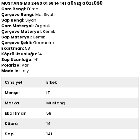
MUSTANG MU 2450 01 58 14 141 GÜNEŞ GÖZLÜĞÜ
Cam Rengi:
Füme
Çerçeve Rengi:
Mat Siyah
Sap Rengi:
Siyah
Cam Materyal:
Organik
Çerçeve Materyal:
Kemik
Sap Materyal:
Kemik
Çerçeve Şekli:
Geometrik
Ekartman:
58
Köprü Uzunluğu:
14
Sap Uzunluğu:
141
Polarize:
Var
Made In:
Italy
Cinsiyet
Erkek
Menşei
IT
Marka
Mustang
Ekartman
58
Köprü
14
Sap
141