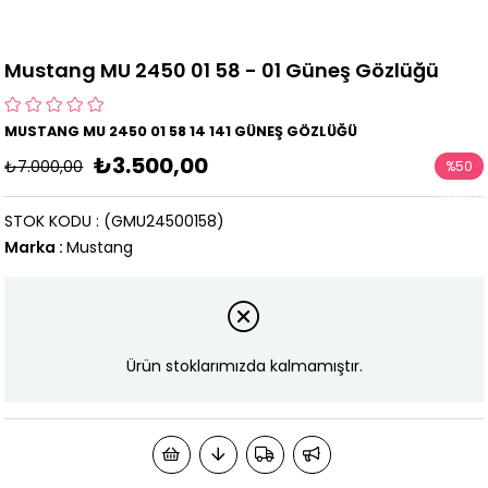
Mustang MU 2450 01 58 - 01 Güneş Gözlüğü
MUSTANG MU 2450 01 58 14 141 GÜNEŞ GÖZLÜĞÜ
₺3.500,00
₺7.000,00
%
50
İndirim
STOK KODU
(GMU24500158)
Marka
:
Mustang
Ürün stoklarımızda kalmamıştır.