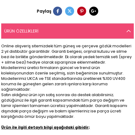
Paylaş
ÜRÜN ÖZELLIKLERI
Online alışveriş sitemizdeki tüm güneş ve çerçeve gözlük modelleri
2 yıl distibütör garantilidir. Garanti belgesi, orijinal kutusu ve silme
bezi ile birlikte gönderilmektedir. Ek olarak yedek temizlik seti (sprey
+ silme bezi) hediye olarak siparişinize eklenmektedir.
Modellerimiz üretici firmaların güncel ve trend ürün
koleksiyonundan özenle seçilmiş, sizin beğeninize sunulmuştur.
Modellerimiz UKCA ve TSE standartlarında üretilerek %100 UV400
koruma ile güneşten gelen zararlı ışınlara karşı koruma
sağlamaktadır:
Satın aldığınız ürün için satış sonrası da destek alabilirsiniz;
gözlüğünüz ile ilgili garanti kapsamındaki tüm parça değişim ve
tamir işlemleri tamamen ücretsiz yapılmaktadır. Garanti kapsamı
dışındaki parça değişim ve bakım işlemleriniz ise parça ücreti
karşılığında ömür boyu yapılmaktadır.
Ürün ile ilgili detaylı bilgi aşağıdaki gibidir;