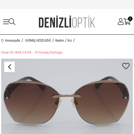
0
Anasayfa
GÜNEŞ GÖZLÜĞÜ
Kadın / Kız
Osse OS 1849 C4 59 - 01 Güneş Gözlüğü