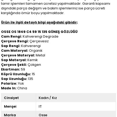
tamir işlemleri tamamen ücretsiz yapılmaktadır. Garanti kapsamı
dışındaki parça değişim ve bakım işlemleriniz ise parça ücreti
karşılığında ömür boyu yapılmaktadır.
Ürün ile ilgili detaylı bilgi aşağıdaki gibidir;
OSSE OS 1849 C4 59 15 135 GÜNEŞ GÖZLÜĞÜ
Cam Rengi:
Kahverengi Degrade
Çerçeve Rengi:
Çerçevesiz
Sap Rengi:
Kahverengi
Cam Materyal:
Organik
Çerçeve Materyal:
Metal
Sap Materyal:
Kemik
Çerçeve Şekli:
Çokgen
Ekartman:
59
Köprü Uzunluğu:
15
Sap Uzunluğu:
135
Polarize:
Yok
Made In:
China
Cinsiyet
Kadın / Kız
Menşei
IT
Marka
Osse