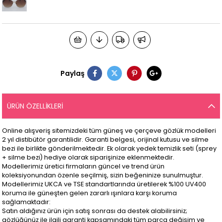
Paylaş
ÜRÜN ÖZELLIKLERI
Online alışveriş sitemizdeki tüm güneş ve çerçeve gözlük modelleri
2 yıl distibütör garantilidir. Garanti belgesi, orijinal kutusu ve silme
bezi ile birlikte gönderilmektedir. Ek olarak yedek temizlik seti (sprey
+ silme bezi) hediye olarak siparişinize eklenmektedir.
Modellerimiz üretici firmaların güncel ve trend ürün
koleksiyonundan özenle seçilmiş, sizin beğeninize sunulmuştur.
Modellerimiz UKCA ve TSE standartlarında üretilerek %100 UV400
koruma ile güneşten gelen zararlı ışınlara karşı koruma
sağlamaktadır:
Satın aldığınız ürün için satış sonrası da destek alabilirsiniz;
gözlüğünüz ile ilgili garanti kapsamındaki tüm parça değişim ve