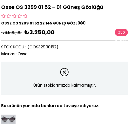
Osse OS 3299 01 52 - 01 Güneş Gözlüğü
OSSE OS 3299 01 52 22 145 GÜNEŞ GÖZLÜĞÜ
₺3.250,00
₺6.500,00
%
50
İndirim
STOK KODU
(GOS32990152)
Marka
:
Osse
Ürün stoklarımızda kalmamıştır.
Bu ürünün yanında bunları da tavsiye ediyoruz.