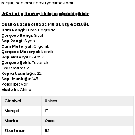
karşılığında ömür boyu yapılmaktadır.
Ürün ile ilgili detaylı bilgi aşağıdaki gibidir;
OSSE OS 3299 01 52 22 145 GÜNEŞ GÖZLÜĞÜ
Cam Rengi:
Füme Degrade
Çerçeve Rengi:
Siyah
Sap Rengi:
Siyah
Cam Materyal:
Organik
Çerçeve Materyal:
Kemik
Sap Materyal:
Kemik
Çerçeve Şekli:
Yuvarlak
Ekartman:
52
Köprü Uzunluğu:
22
Sap Uzunluğu:
145
Polarize:
Var
Made In:
China
Cinsiyet
Unisex
Menşei
IT
Marka
Osse
Ekartman
52