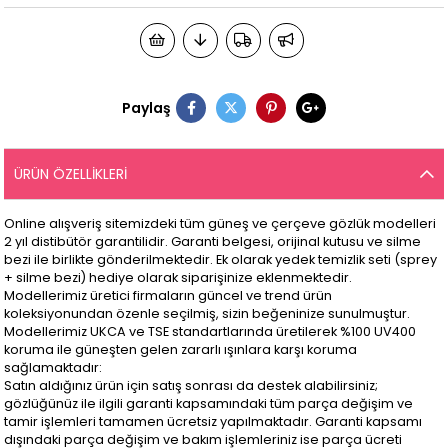
Paylaş
ÜRÜN ÖZELLIKLERI
Online alışveriş sitemizdeki tüm güneş ve çerçeve gözlük modelleri
2 yıl distibütör garantilidir. Garanti belgesi, orijinal kutusu ve silme
bezi ile birlikte gönderilmektedir. Ek olarak yedek temizlik seti (sprey
+ silme bezi) hediye olarak siparişinize eklenmektedir.
Modellerimiz üretici firmaların güncel ve trend ürün
koleksiyonundan özenle seçilmiş, sizin beğeninize sunulmuştur.
Modellerimiz UKCA ve TSE standartlarında üretilerek %100 UV400
koruma ile güneşten gelen zararlı ışınlara karşı koruma
sağlamaktadır:
Satın aldığınız ürün için satış sonrası da destek alabilirsiniz;
gözlüğünüz ile ilgili garanti kapsamındaki tüm parça değişim ve
tamir işlemleri tamamen ücretsiz yapılmaktadır. Garanti kapsamı
dışındaki parça değişim ve bakım işlemleriniz ise parça ücreti