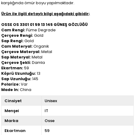
karşılığında ömür boyu yapılmaktadır.
Ürün ile ilgili detaylı bilgi aşağıdaki gibidir;
OSSE OS 3301 01 59 13 145 GÜNEŞ GÖZLÜĞÜ
Cam Rengi:
Füme Degrade
Çerçeve Rengi:
Gold
Sap Rengi:
Gold
Cam Materyal:
Organik
Çerçeve Materyal:
Metal
Sap Materyal:
Metal
Çerçeve Şekli:
Damla
Ekartman:
59
Köprü Uzunluğu:
13
Sap Uzunluğu:
145
Polarize:
Var
Made In:
China
Cinsiyet
Unisex
Menşei
IT
Marka
Osse
Ekartman
59