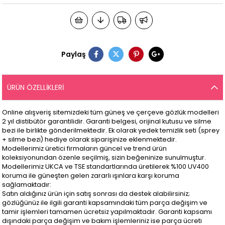
Paylaş
ÜRÜN ÖZELLIKLERI
Online alışveriş sitemizdeki tüm güneş ve çerçeve gözlük modelleri
2 yıl distibütör garantilidir. Garanti belgesi, orijinal kutusu ve silme
bezi ile birlikte gönderilmektedir. Ek olarak yedek temizlik seti (sprey
+ silme bezi) hediye olarak siparişinize eklenmektedir.
Modellerimiz üretici firmaların güncel ve trend ürün
koleksiyonundan özenle seçilmiş, sizin beğeninize sunulmuştur.
Modellerimiz UKCA ve TSE standartlarında üretilerek %100 UV400
koruma ile güneşten gelen zararlı ışınlara karşı koruma
sağlamaktadır:
Satın aldığınız ürün için satış sonrası da destek alabilirsiniz;
gözlüğünüz ile ilgili garanti kapsamındaki tüm parça değişim ve
tamir işlemleri tamamen ücretsiz yapılmaktadır. Garanti kapsamı
dışındaki parça değişim ve bakım işlemleriniz ise parça ücreti