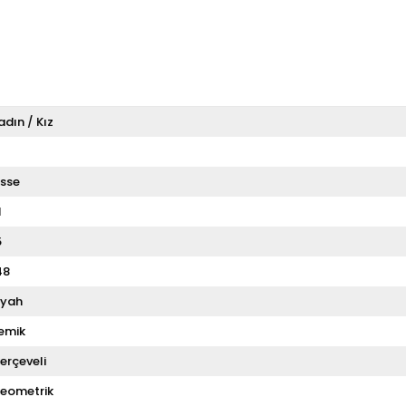
adın / Kız
T
sse
1
5
48
iyah
emik
erçeveli
eometrik