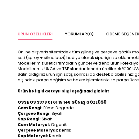
ÜRÜN ÖZELLIKLERI
YORUMLAR
(0)
ÖDEME SEÇENEK
Online alışveriş sitemizdeki tüm güneş ve çerçeve gözlük modelle
seti (sprey + silme bezi) hediye olarak siparişinize eklenmekt
Modellerimiz üretici firmaların güncel ve trend ürün koleksiy
Modellerimiz UKCA ve TSE standartlarında üretilerek %100 UV
Satın aldığınız ürün için satış sonrası da destek alabilirsini
dışındaki parça değişim ve bakım işlemleriniz ise parça ücre
Ürün ile ilgili detaylı bilgi aşağıdaki gibidir;
OSSE OS 3378 01 61 15 148 GÜNEŞ GÖZLÜĞÜ
Cam Rengi:
Füme Degrade
Çerçeve Rengi:
Siyah
Sap Rengi:
Siyah
Cam Materyal:
Organik
Çerçeve Materyal:
Kemik
Sap Materyal:
Kemik