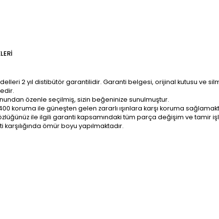
LERI
ri 2 yıl distibütör garantilidir. Garanti belgesi, orijinal kutusu ve sil
edir.
onundan özenle seçilmiş, sizin beğeninize sunulmuştur.
400 koruma ile güneşten gelen zararlı ışınlara karşı koruma sağlamakt
z; gözlüğünüz ile ilgili garanti kapsamındaki tüm parça değişim ve tami
ti karşılığında ömür boyu yapılmaktadır.