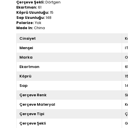
Çerçeve Şekli:
Dörtgen
Ekartman:
61
Köprü Uzunluğu:
15
Sap Uzunluğu:
148
Polarize:
Yok
Made In:
China
Cinsiyet
K
Menşei
I
Marka
O
Ekartman
6
Köprü
1
Sap
1
Çerçeve Renk
S
Çerçeve Materyal
K
Çerçeve Tipi
Ç
Çerçeve Şekli
G