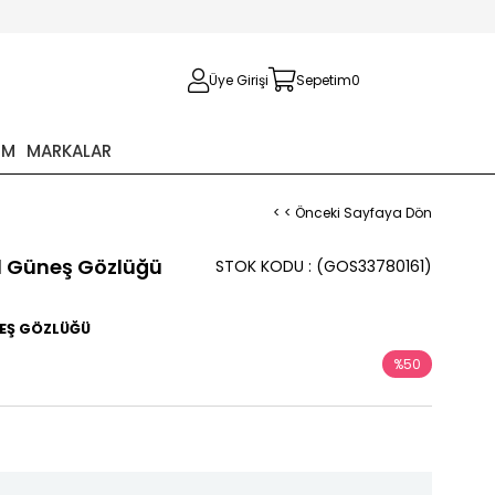
Üye Girişi
Sepetim
0
İM
MARKALAR
< < Önceki Sayfaya Dön
01 Güneş Gözlüğü
STOK KODU
(GOS33780161)
ÜNEŞ GÖZLÜĞÜ
%
50
İndirim