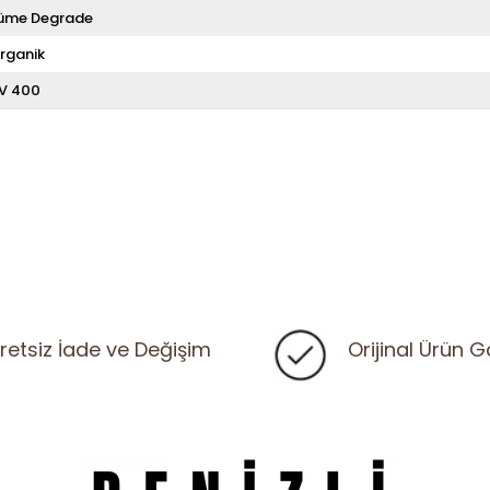
üme Degrade
rganik
V 400
retsiz İade ve Değişim
Orijinal Ürün G