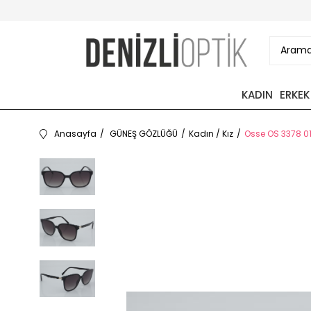
KADIN
ERKEK
Anasayfa
GÜNEŞ GÖZLÜĞÜ
Kadın / Kız
Osse OS 3378 01