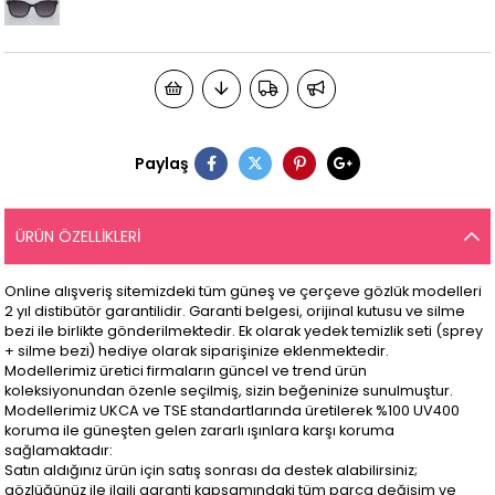
Paylaş
ÜRÜN ÖZELLIKLERI
Online alışveriş sitemizdeki tüm güneş ve çerçeve gözlük modelleri
2 yıl distibütör garantilidir. Garanti belgesi, orijinal kutusu ve silme
bezi ile birlikte gönderilmektedir. Ek olarak yedek temizlik seti (sprey
+ silme bezi) hediye olarak siparişinize eklenmektedir.
Modellerimiz üretici firmaların güncel ve trend ürün
koleksiyonundan özenle seçilmiş, sizin beğeninize sunulmuştur.
Modellerimiz UKCA ve TSE standartlarında üretilerek %100 UV400
koruma ile güneşten gelen zararlı ışınlara karşı koruma
sağlamaktadır:
Satın aldığınız ürün için satış sonrası da destek alabilirsiniz;
gözlüğünüz ile ilgili garanti kapsamındaki tüm parça değişim ve