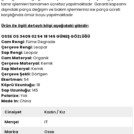
tamir işlemleri tamamen ücretsiz yapılmaktadır. Garanti kapsamı
dışındaki parça değişim ve bakım işlemleriniz ise parça ücreti
karşılığında ömür boyu yapılmaktadır.
Ürün ile ilgili detaylı bilgi aşağıdaki gibidir;
OSSE OS 3409 02 54 18 145 GÜNEŞ GÖZLÜĞÜ
Cam Rengi:
Füme Degrade
Çerçeve Rengi:
Leopar
Sap Rengi:
Leopar
Cam Materyal:
Organik
Çerçeve Materyal:
Kemik
Sap Materyal:
Kemik
Çerçeve Şekli:
Dörtgen
Ekartman:
54
Köprü Uzunluğu:
18
Sap Uzunluğu:
145
Polarize:
Yok
Made In:
China
Cinsiyet
Kadın / Kız
Menşei
IT
Marka
Osse